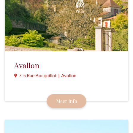
Avallon
7-5 Rue Bocquillot
|
Avallon
Een charmant stadje op een granietrots,
gelegen aan de rand van de Morvan.
Meer info