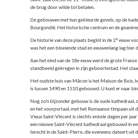
de brug door wilde tol betalen.
De gebouwen met hun gekleurde gevels, op de kade
Bourgondië. Het historische centrum en de geanimee
e
De historie van deze plaats begint in de 2
eeuw voor
was het een bloeiende stad en eeuwenlang lag hier d
Aan het eind van de 18e eeuw werd de grote Franse 
standbeeld gekregen in zijn geboortestad. Het staat
Het oudste huis van Mâcon is het Maison de Bois, he
is tussen 1490 en 1510 gebouwd. U kunt er naar bin
Nog zo’n bijzonder gebouw is de oude kathedraal, d
en het voorportaal, met het Romaanse timpaan uit 
Vieux Saint-Vincent is slechts enkele dagen per jaa
een nieuwe Saint-Vincent kathedraal gebouwd in een 
terecht in de Saint-Pierre, die eveneens dateert uit 