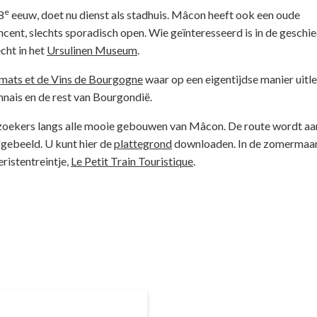
e
8
eeuw, doet nu dienst als stadhuis. Mâcon heeft ook een oude
ncent, slechts sporadisch open. Wie geïnteresseerd is in de geschi
cht in het
Ursulinen Museum
.
imats et de Vins de Bourgogne
waar op een eigentijdse manier uitl
nais en de rest van Bourgondië.
bezoekers langs alle mooie gebouwen van Mâcon. De route wordt a
fgebeeld. U kunt hier de
plattegrond
downloaden. In de zomermaan
ristentreintje,
Le Petit Train Touristique
.