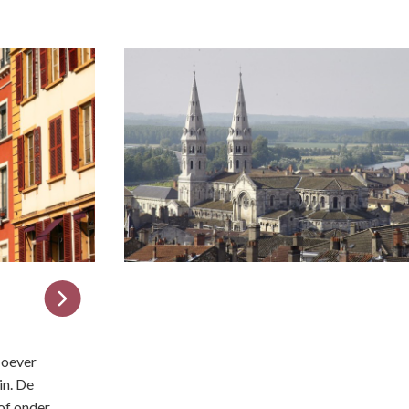
e oever
in. De
of onder