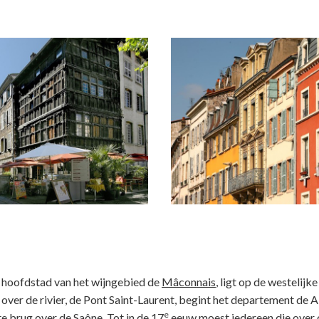
 hoofdstad van het wijngebied de
Mâconnais
, ligt op de westelijk
over de rivier, de Pont Saint-Laurent, begint het departement de A
e
e brug over de Saône. Tot in de 17
eeuw moest iedereen die over 