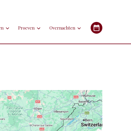
en
Proeven
Overnachten
en
Proeven
Overnachten
Industrieel Erfgoed
etsen
Bieren
Campings/glampings
lfen
Kazen
Chambres d'hôtes (B&B's)
immen
Lekkernijen
Hotels
 apotheken
derlandstalige rondleiding of excursie
Restaurants
Gîtes (vakantiehuizen)
gebouwen
oorfiets of (weg)treintje nemen
Streekgerechten
eren met de auto
Streekproducten
tstapjes met dieren
Wijnen