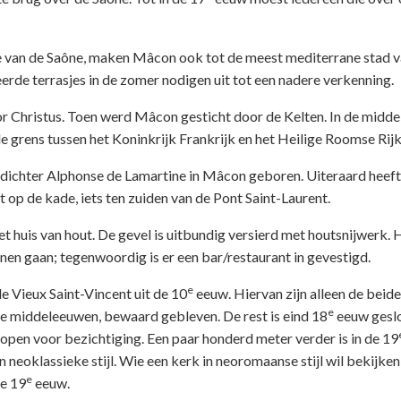
 van de Saône, maken Mâcon ook tot de meest mediterrane stad 
rde terrasjes in de zomer nodigen uit tot een nadere verkenning.
 Christus. Toen werd Mâcon gesticht door de Kelten. In de midd
e grens tussen het Koninkrijk Frankrijk en het Heilige Roomse Rijk
dichter Alphonse de Lamartine in Mâcon geboren. Uiteraard heeft 
 op de kade, iets ten zuiden van de Pont Saint-Laurent.
t huis van hout. De gevel is uitbundig versierd met houtsnijwerk. 
nen gaan; tegenwoordig is er een bar/restaurant in gevestigd.
e
e Vieux Saint-Vincent uit de 10
eeuw. Hiervan zijn alleen de beide
e
de middeleeuwen, bewaard gebleven. De rest is eind 18
eeuw gesl
r open voor bezichtiging. Een paar honderd meter verder is in de 19
neoklassieke stijl. Wie een kerk in neoromaanse stijl wil bekijken
e
de 19
eeuw.