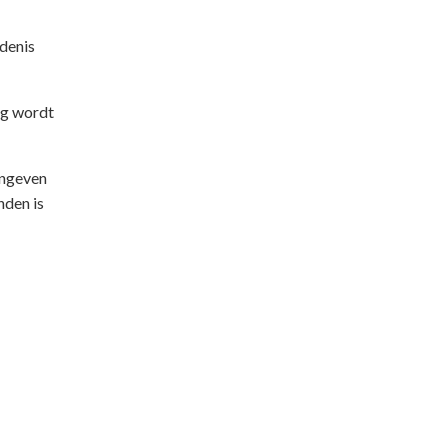
edenis
eg wordt
angeven
den is