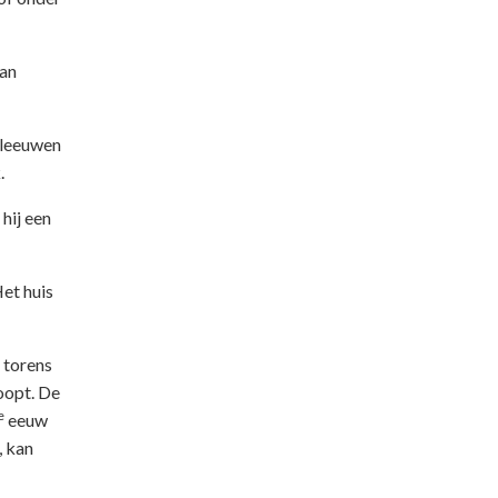
van
eleeuwen
.
hij een
Het huis
 torens
oopt. De
e
eeuw
, kan