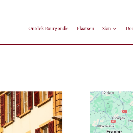
Ontdek Bourgondië
Plaatsen
Zien
Do
Zien
Do
Ambachten en 
Fi
Brocante
Go
Grotten
Kl
Hospitaals en
Ne
Kastelen en 
Sp
Kunst
To
Markten
Ui