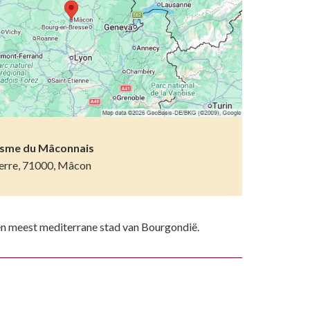
etsporen volgen
n)
ndelen
n resten
wemmen
 dierentuinen
piritueel erfgoed
isme du Mâconnais
ierre, 71000, Mâcon
ken
)
en meest mediterrane stad van Bourgondië.