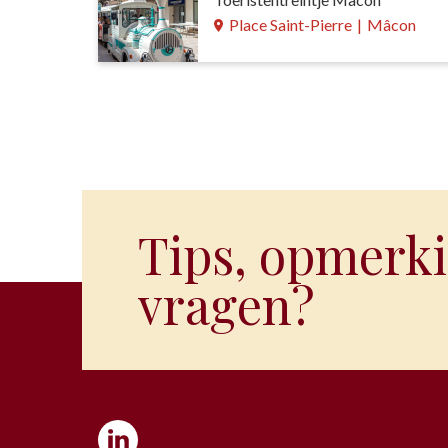
Place Saint-Pierre
|
Mâcon
Tips, opmerki
vragen?