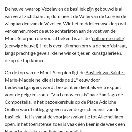
De heuvel waarop Vézelay en de basiliek zijn gebouwd is al
van veraf zichtbaar: hij domineert de Vallei van de Cure en de
wijngaarden van de Vézelien. Wie het middeleeuwse dorp wil
verkennen, moet de auto achterlaten aan de voet van de
Mont-Scorpion die vooral bekend is als de “
colline éternelle
”
(eeuwige heuvel). Het is even klimmen om via de hoofdstraat,
langs prachtige gevels, kleine winkeltjes en kunstgalerieën,
de op de top komen.
Op de top van de Mont-Scorpion ligt de
Basiliek van Sainte-
e
Marie-Madeleine
, die al sinds de 11
eeuw door
bedevaartgangers wordt bezocht en dient als vertrekpunt
voor de pelgrimsroute “Via Lemovicensis” naar Santiago de
Compostella. In het bezoekershuis op de Place Adolphe
Guillon wordt uitleg gegeven over de geschiedenis van de
basiliek. Het is vanaf de voorjaarsvakantie tot Allerheiligen
open. In het toeristenseizoen is vaak één keer in de week een
Nederlandstalige rondleiding
mogelijk.