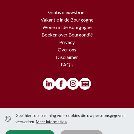
Gratis nieuwsbrief
Vakantie in de Bourgogne
Wonen in de Bourgogne
Boeken over Bourgondië
Privacy
Over ons
Disclaimer
FAQ's
© BourgondiëToerist - Voor alle teksten en beelden van deze website
Geef hier toestemming voor cookies die uw persoonsgegevens
gelden copyrights.
verwerken.
Meer informatie »
Het is niet toegestaan om iets over te nemen van de website zonder
voorafgaande schriftelijke toestemming van BourgondiëToerist.