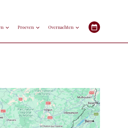
en
Proeven
Overnachten
en
Proeven
Overnachten
Industrieel Erfgoed
etsen
Bieren
Campings/glampings
lfen
Kazen
Chambres d'hôtes (B&B's)
immen
Lekkernijen
Hotels
 apotheken
derlandstalige rondleiding of excursie
Restaurants
Gîtes (vakantiehuizen)
gebouwen
oorfiets of (weg)treintje nemen
Streekgerechten
eren met de auto
Streekproducten
tstapjes met dieren
Wijnen