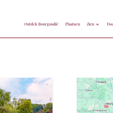
Ontdek Bourgondië
Plaatsen
Zien
Do
Zien
Do
Ambachten en 
Fi
Brocante
Go
Grotten
Kl
Hospitaals en
Ne
Kastelen en 
Sp
Kunst
To
Markten
Ui