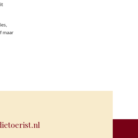
it
ies,
jf maar
etoerist.nl