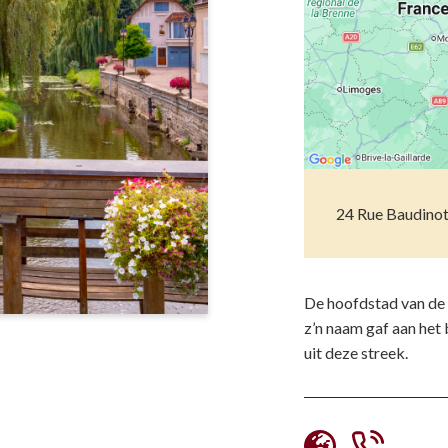
Musea
Vo
Natuur(parke
Wa
Opgravingen e
Z
Pretparken en
Religieus en s
24 Rue Baudinot
Tuinen en Par
Water(werken
De hoofdstad van de C
z’n naam gaf aan het
uit deze streek.