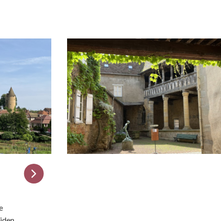
e
uiden