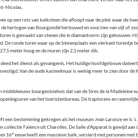
nt-Nicolas.
en op een rots van kalksteen die afloopt naar de plek waar de twe
de hertogen van Bourgondië herbouwd en voorzien van vijf of zes
toren is gemaakt van stenen die in diamantvorm zijn gehouwen. Hij
d. De ronde toren waar op de binnenplaats een vierkant torentje 
 27,5 meter hoog en de muren zijn 2,1 meter dik.
deed het dienst als gevangenis. Het huidige hoofdgebouw dateert 
vestigd. Van de oude kasteelmuur is weinig meer te zien door de 
n middeleeuws bourgeoisiehuis dat van de Sires de la Madeleine w
 openingsuren van het toeristenbureau. De traptorens en raamstijle
eft een bestemming gekregen als het museum Jean Laronze en is ’s
ollectie Faience uit Charolles. De Salle d’Apparat is gewijd aan 
e
en 16
eeuw heeft een massieve balk, versierd met personen met b