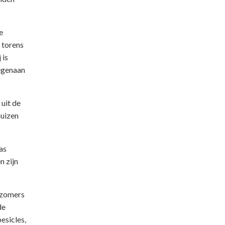
e
 torens
 is
tegenaan
uit de
huizen
as
n zijn
 zomers
de
esicles,