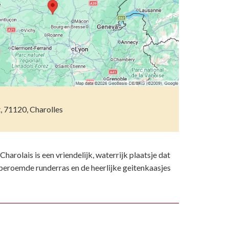
etsporen volgen
n)
ndelen
n resten
wemmen
 dierentuinen
piritueel erfgoed
, 71120, Charolles
ken
)
harolais is een vriendelijk, waterrijk plaatsje dat
 beroemde runderras en de heerlijke geitenkaasjes