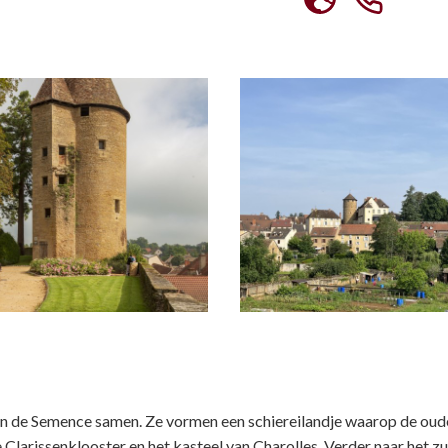
en de Semence samen. Ze vormen een schiereilandje waarop de oud
Clarissenklooster en het kasteel van Charolles. Verder naar het z