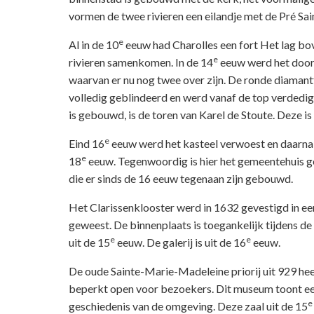
vormen de twee rivieren een eilandje met de Pré Sai
e
Al in de 10
eeuw had Charolles een fort Het lag bov
e
rivieren samenkomen. In de 14
eeuw werd het door 
waarvan er nu nog twee over zijn. De ronde diamant
volledig geblindeerd en werd vanaf de top verdedig
is gebouwd, is de toren van Karel de Stoute. Deze is
e
Eind 16
eeuw werd het kasteel verwoest en daarna 
e
18
eeuw. Tegenwoordig is hier het gemeentehuis ge
die er sinds de 16 eeuw tegenaan zijn gebouwd.
Het Clarissenklooster werd in 1632 gevestigd in ee
geweest. De binnenplaats is toegankelijk tijdens de
e
e
uit de 15
eeuw. De galerij is uit de 16
eeuw.
De oude Sainte-Marie-Madeleine priorij uit 929 he
beperkt open voor bezoekers. Dit museum toont een c
e
geschiedenis van de omgeving. Deze zaal uit de 15