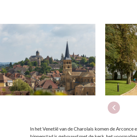
In het Venetië van de Charolais komen de Arconce 
binnenstad is gebouwd met de kerk, het voormalige 