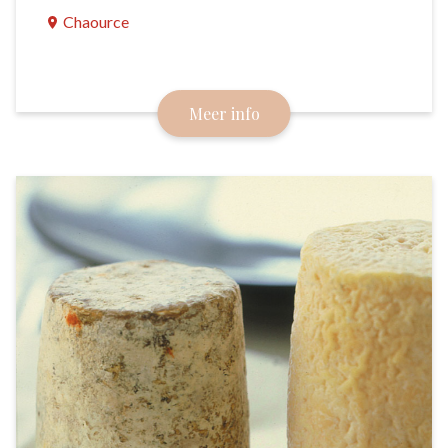
Chaource
De geschiedenis van dit kaasje is vaag. In elk geval
wordt het al sinds de 14e eeuw geproduceerd en
Meer info
was het gewild aan het Franse hof.