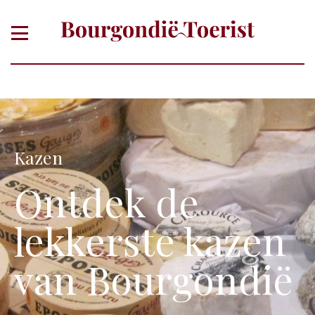
Kazen
Ontdek de
lekkerste kazen
van Bourgondië