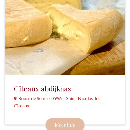
Cîteaux abdijkaas
Route de Seurre D996
|
Saint-Nicolas-les
Citeaux
Een abijkaasje, gemaakt in de meer dan 1000 jaar
Meer info
oude Abdij van Cîteaux.