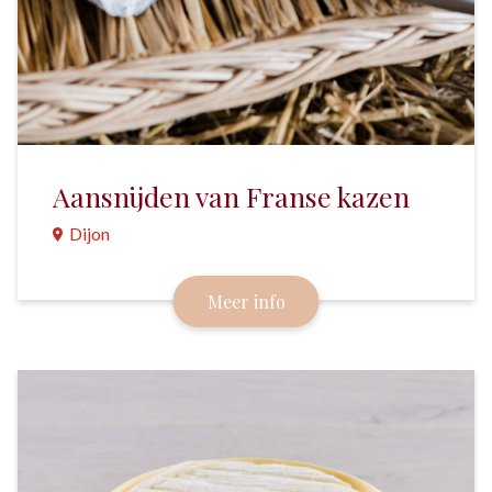
Aansnijden van Franse kazen
Dijon
Bourgondische kazen kunnen de gekste vormen
Meer info
hebben: vierkant, rond, piramide, taartpunt,
vloeibaar… Elk vorm heeft z’n eigen manier van
aansnijden.