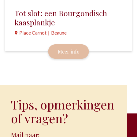
Tot slot: een Bourgondisch
kaasplankje
Place Carnot
|
Beaune
Bourgondië heeft zoveel lekkere kazen dat het niet
Meer info
moeilijk is om daarmee een mooi kaasplankje te
maken.
Tips, opmerkingen
of vragen?
Mail naar: