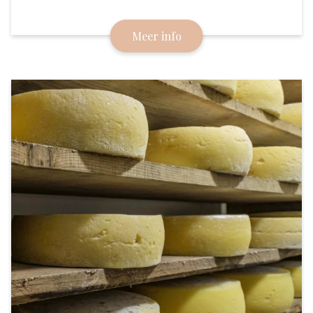
Een zachte kaas, zoals in de middeleeuwen
geproduceerd door de Cistenciënzer monniken.
Meer info
Nadien verrijkt met room en genoemd naar de
beroemde Franse gastronoom Brillat-Savarin.