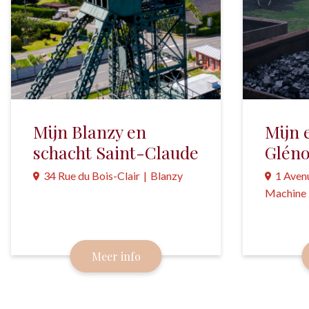
Mijn Blanzy en
Mijn 
schacht Saint-Claude
Glén
34 Rue du Bois-Clair
|
Blanzy
1 Avenu
Machine
In deze mijn werd nog tot 2000
steenkool gewonnen. De
In de mij
mijnwerkers vertellen hun verhaal
Glénons 
Meer info
in het museum.
gewonnen
ingericht.