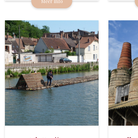
Meer info
aardewerk uit de Puisaye vanaf de
koningin
17e eeuw tot nu.
later we