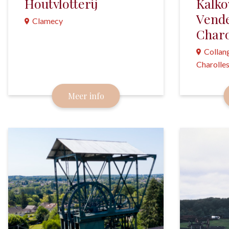
Houtvlotterij
Kalko
Vende
Clamecy
Charo
De Morvan leverde, via het water,
Collan
eeuwenlang het hout waarmee de
Charolle
huizen in Parijs warm werden
gestookt.
De enige 
Meer info
Loire die