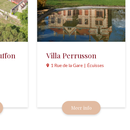
uffon
Villa Perrusson
1 Rue de la Gare
|
Écuisses
uit de
Een zeer rijk gedecoreerde villa
 de
die, als een fabriekscatalogus, laat
eker
zien waartoe de eigenaar (een
keramiekproducent) in staat was.
Meer info