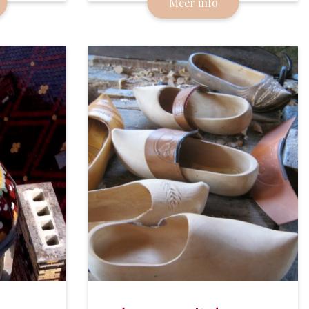
Meer info
verweven met de metaalindustrie.
t voor de
Dit was het hoofdkwartier van de
terdicht
Koninklijke Smederijen.