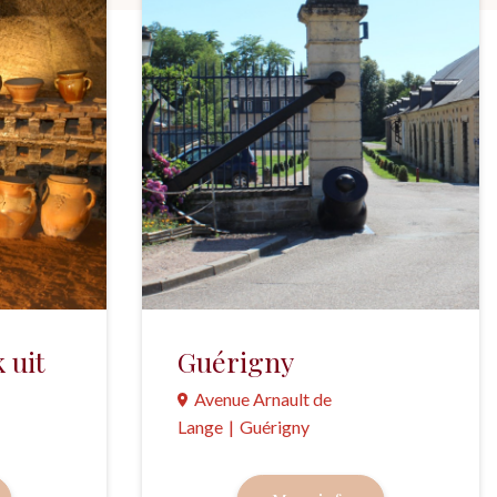
 uit
Guérigny
Avenue Arnault de
Lange
|
Guérigny
Een geschiedenis die nauw is
ei uit