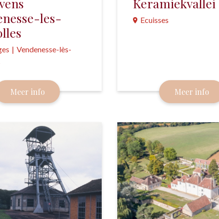
vens
Keramiekvallei
nesse-les-
Ecuisses
lles
Keramiek was eind 19e en
ges
|
Vendenesse-lès-
20e eeuw een belangrijke
s
industriële sector langs h
du Centre.
kalkovens in de Saône et
Meer info
Meer info
 bewaard zijn gebleven.