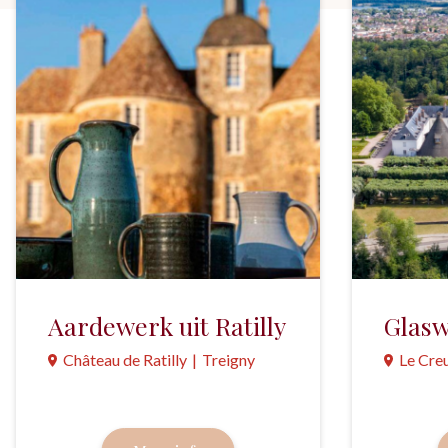
Aardewerk uit Ratilly
Glasw
Château de Ratilly
|
Treigny
Le Cre
Een atelier dat nog in bedrijf is
Ontdek d
plus een verzameling grès
kristalfa