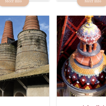
Meer info
Meer info
 Marie-Antoinette die
deze omgeving is geschik
rd omgebouwd tot kasteel.
fabricage van volledig wa
aardewerk.