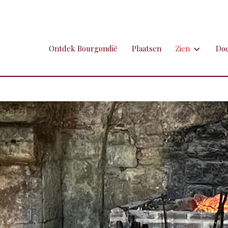
Ontdek Bourgondië
Plaatsen
Zien
Do
Zien
Do
Ambachten en 
Fi
Brocante
Go
Grotten
Kl
Hospitaals en
Ne
Kastelen en 
Sp
Kunst
To
Markten
Ui