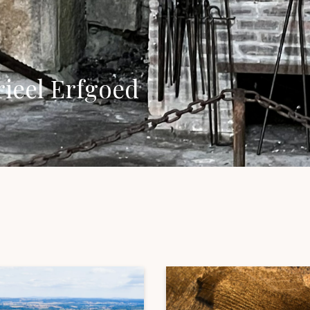
Musea
Vo
Natuur(parke
Wa
Opgravingen e
ieel Erfgoed
Z
Pretparken en
Religieus en s
Tuinen en Par
Water(werken