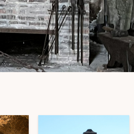
etsporen volgen
n)
ndelen
n resten
wemmen
 dierentuinen
piritueel erfgoed
ken
)