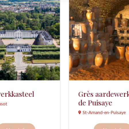
erkkasteel
Grès aardewerk
de Puisaye
usot
St-Amand-en-Puisaye
e voormalige
briek van de Franse
De zandsteen houdende kl