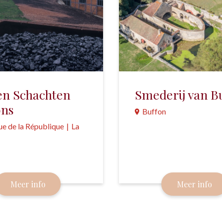
en Schachten
Smederij van B
ons
Buffon
e de la République
|
La
Een industrieel monument 
18e eeuw, gebouwd door
beroemde natuuronderzo
n en de schachten van
Buffon.
werd tot 1974 steenkool
Meer info
Meer info
. Nu is er een museum