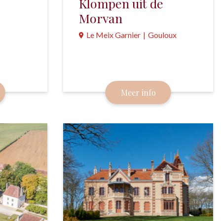
Klompen uit de
Morvan
Le Meix Garnier
|
Gouloux
 begin
De laatste klompenmaker uit de
et Canal
Morvan heeft een klein museum
ingericht. Uiteraard zijn er ook
Meer info
klompen te koop.