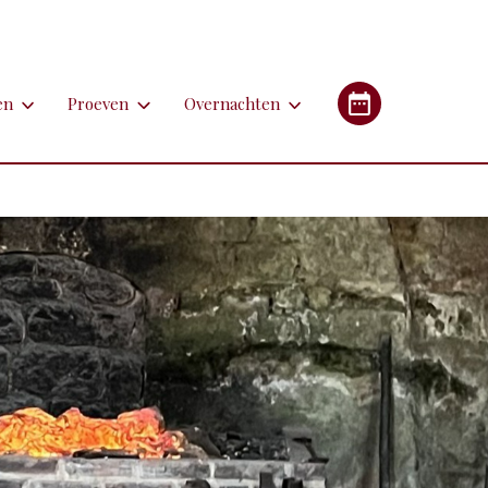
en
Proeven
Overnachten
en
Proeven
Overnachten
Industrieel Erfgoed
etsen
Bieren
Campings/glampings
lfen
Kazen
Chambres d'hôtes (B&B's)
immen
Lekkernijen
Hotels
 apotheken
derlandstalige rondleiding of excursie
Restaurants
Gîtes (vakantiehuizen)
gebouwen
oorfiets of (weg)treintje nemen
Streekgerechten
eren met de auto
Streekproducten
tstapjes met dieren
Wijnen