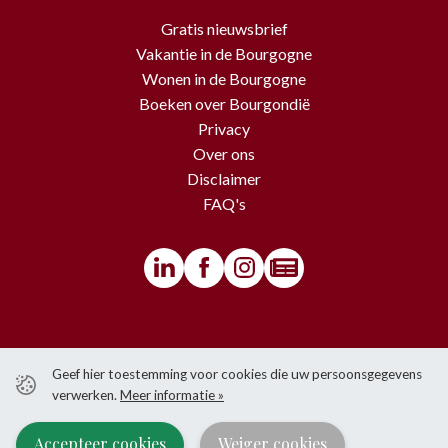
Gratis nieuwsbrief
Vakantie in de Bourgogne
Wonen in de Bourgogne
Boeken over Bourgondië
Privacy
Over ons
Disclaimer
FAQ's
© BourgondiëToerist - Voor alle teksten en beelden van deze website
Geef hier toestemming voor cookies die uw persoonsgegevens
gelden copyrights.
verwerken.
Meer informatie »
Het is niet toegestaan om iets over te nemen van de website zonder
voorafgaande schriftelijke toestemming van BourgondiëToerist.
Accepteer cookies
Weiger cookies