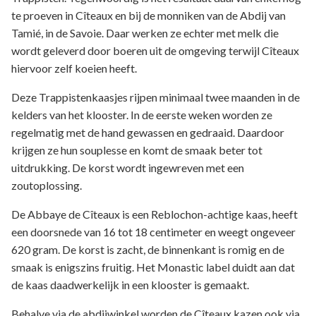
te proeven in Cîteaux en bij de monniken van de Abdij van
Tamié, in de Savoie. Daar werken ze echter met melk die
wordt geleverd door boeren uit de omgeving terwijl Cîteaux
hiervoor zelf koeien heeft.
Deze Trappistenkaasjes rijpen minimaal twee maanden in de
kelders van het klooster. In de eerste weken worden ze
regelmatig met de hand gewassen en gedraaid. Daardoor
krijgen ze hun souplesse en komt de smaak beter tot
uitdrukking. De korst wordt ingewreven met een
zoutoplossing.
De Abbaye de Cîteaux is een Reblochon-achtige kaas, heeft
een doorsnede van 16 tot 18 centimeter en weegt ongeveer
620 gram. De korst is zacht, de binnenkant is romig en de
smaak is enigszins fruitig. Het Monastic label duidt aan dat
de kaas daadwerkelijk in een klooster is gemaakt.
Behalve via de abdijwinkel worden de Cîteaux kazen ook via