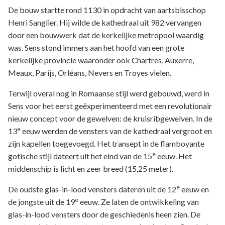
De bouw startte rond 1130 in opdracht van aartsbisschop
Henri Sanglier. Hij wilde de kathedraal uit 982 vervangen
door een bouwwerk dat de kerkelijke metropool waardig
was. Sens stond immers aan het hoofd van een grote
kerkelijke provincie waaronder ook Chartres, Auxerre,
Meaux, Parijs, Orléans, Nevers en Troyes vielen.
Terwijl overal nog in Romaanse stijl werd gebouwd, werd in
Sens voor het eerst geëxperimenteerd met een revolutionair
nieuw concept voor de gewelven: de kruisribgewelven. In de
e
13
eeuw werden de vensters van de kathedraal vergroot en
zijn kapellen toegevoegd. Het transept in de flamboyante
e
gotische stijl dateert uit het eind van de 15
eeuw. Het
middenschip is licht en zeer breed (15,25 meter).
e
De oudste glas-in-lood vensters dateren uit de 12
eeuw en
e
de jongste uit de 19
eeuw. Ze laten de ontwikkeling van
glas-in-lood vensters door de geschiedenis heen zien. De