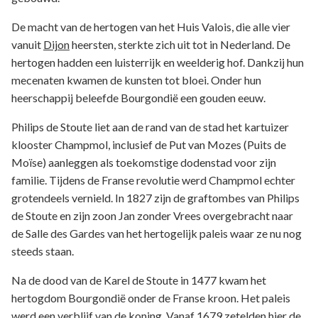
De macht van de hertogen van het Huis Valois, die alle vier
vanuit
Dijon
heersten, sterkte zich uit tot in Nederland. De
hertogen hadden een luisterrijk en weelderig hof. Dankzij hun
mecenaten kwamen de kunsten tot bloei. Onder hun
heerschappij beleefde Bourgondië een gouden eeuw.
Philips de Stoute liet aan de rand van de stad het kartuizer
klooster Champmol, inclusief de Put van Mozes (Puits de
Moïse) aanleggen als toekomstige dodenstad voor zijn
familie. Tijdens de Franse revolutie werd Champmol echter
grotendeels vernield. In 1827 zijn de graftombes van Philips
de Stoute en zijn zoon Jan zonder Vrees overgebracht naar
de Salle des Gardes van het hertogelijk paleis waar ze nu nog
steeds staan.
Na de dood van de Karel de Stoute in 1477 kwam het
hertogdom Bourgondië onder de Franse kroon. Het paleis
werd een verblijf van de koning. Vanaf 1679 zetelden hier de