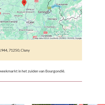
etsporen volgen
n)
ndelen
n resten
wemmen
 dierentuinen
piritueel erfgoed
1944, 71250, Cluny
ken
)
e weekmarkt in het zuiden van Bourgondië.