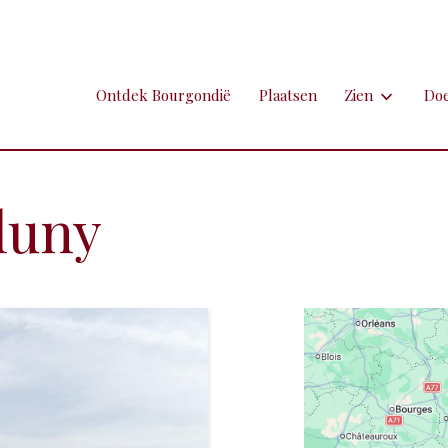
Ontdek Bourgondië
Plaatsen
Zien
Do
Zien
Do
Ambachten en 
Fi
luny
Brocante
Go
Grotten
Kl
Hospitaals en
Ne
Kastelen en 
Sp
Kunst
To
Markten
Ui