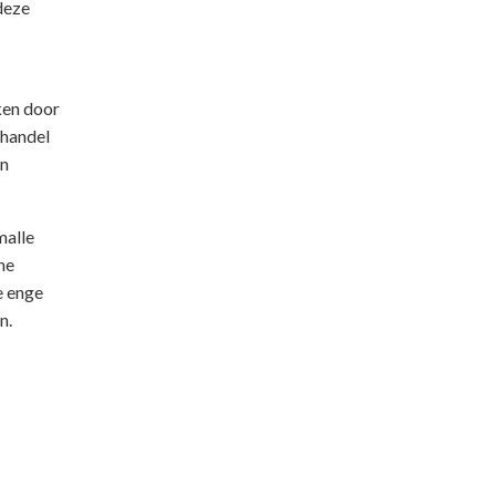
deze
ken door
 handel
en
malle
ne
e enge
n.