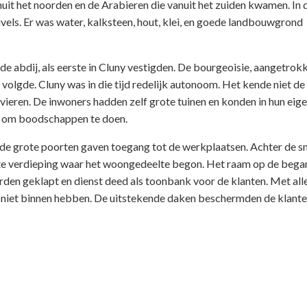
it het noorden en de Arabieren die vanuit het zuiden kwamen. In 
vels. Er was water, kalksteen, hout, klei, en goede landbouwgrond
de abdij, als eerste in Cluny vestigden. De bourgeoisie, aangetrok
 volgde. Cluny was in die tijd redelijk autonoom. Het kende niet de
vieren. De inwoners hadden zelf grote tuinen en konden in hun eig
it om boodschappen te doen.
de grote poorten gaven toegang tot de werkplaatsen. Achter de s
rste verdieping waar het woongedeelte begon. Het raam op de bega
den geklapt en dienst deed als toonbank voor de klanten. Met all
s niet binnen hebben. De uitstekende daken beschermden de klante