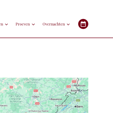
en
Proeven
Overnachten
en
Proeven
Overnachten
Industrieel Erfgoed
etsen
Bieren
Campings/glampings
lfen
Kazen
Chambres d'hôtes (B&B's)
immen
Lekkernijen
Hotels
 apotheken
derlandstalige rondleiding of excursie
Restaurants
Gîtes (vakantiehuizen)
gebouwen
oorfiets of (weg)treintje nemen
Streekgerechten
eren met de auto
Streekproducten
tstapjes met dieren
Wijnen