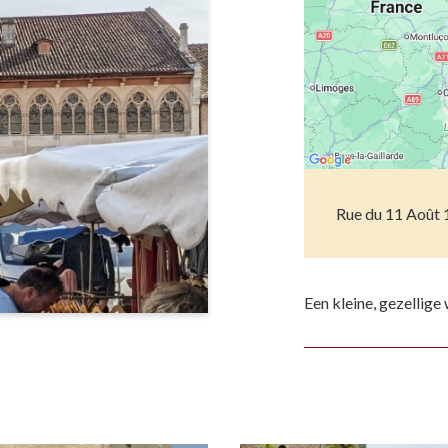
Musea
Vo
Natuur(parke
Wa
Opgravingen e
Z
Pretparken en
Religieus en s
Rue du 11 Août 
Tuinen en Par
Water(werken
Een kleine, gezellig