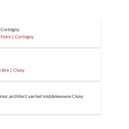
 Corbigny
Foire
|
Corbigny
cière
|
Cluny
mur, architect van het middeleeuwse Cluny