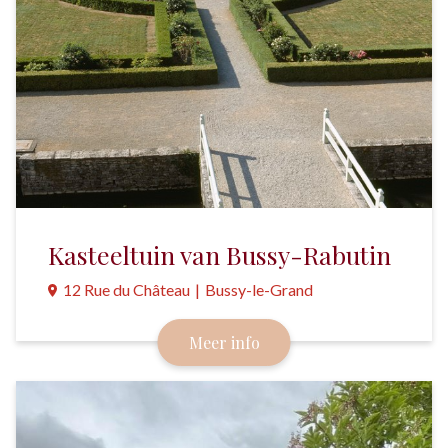
Kasteeltuin van Bussy-Rabutin
12 Rue du Château
|
Bussy-le-Grand
De inrichting van deze tuin is teruggebracht naar de
Meer info
stijl van de 17e en 18e eeuw.