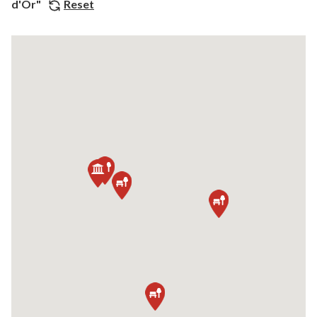
d'Or"
Reset