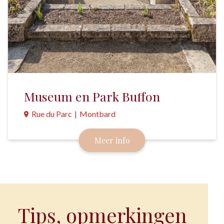
Museum en Park Buffon
Rue du Parc
|
Montbard
Een uniek museum en park op de plek waar de
Meer info
Franse natuuronderzoeker Buffon woonde en
werkte.
Tips, opmerkingen