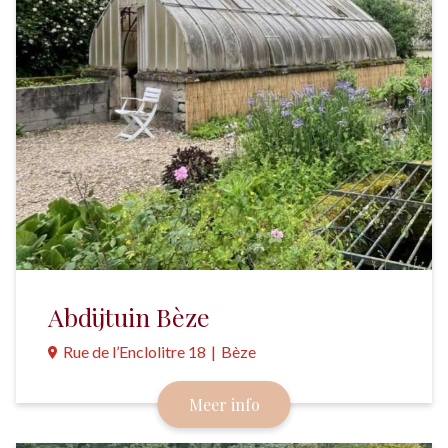
Abdijtuin Bèze
Rue de l’Enclolitre 18
|
Bèze
De particuliere eigenaren van de abdij stellen het
Meer info
enorme park met de prachtige rozentuin elk jaar in
de zomermaanden open voor publiek.