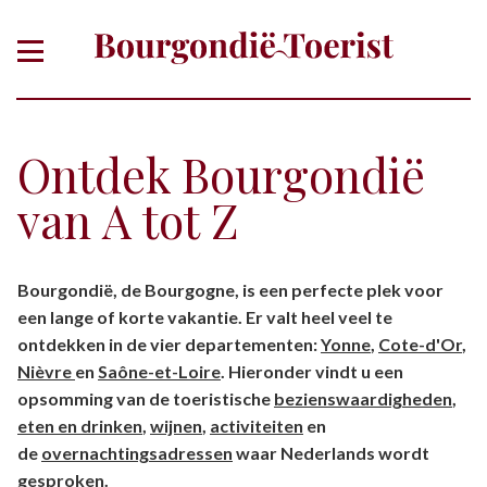
Ontdek Bourgondië
van A tot Z
Of zoek gericht op thema, plaats,
Bourgondië, de Bourgogne, is een perfecte plek voor
departement
een lange of korte vakantie. Er valt heel veel te
ontdekken in de vier departementen:
Yonne
,
Cote-d'Or
,
Nièvre
en
Saône-et-Loire
. Hieronder vindt u een
opsomming van de toeristische
bezienswaardigheden
,
eten en drinken
,
wijnen
,
activiteiten
en
de
overnachtingsadressen
waar Nederlands wordt
gesproken.