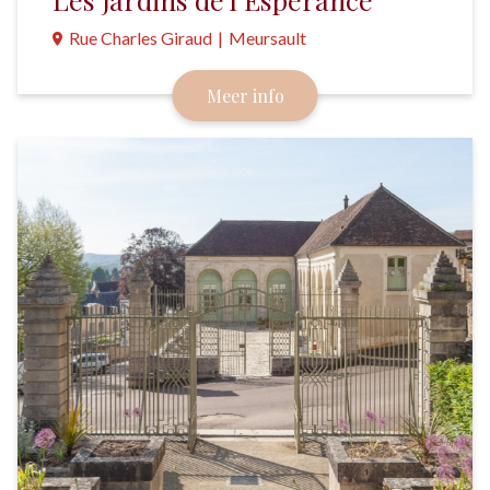
Rue Charles Giraud
|
Meursault
Château de Meursault legde een bostuin met
Meer info
eetbare planten aan en is zo het eerste domein in
Bourgondië dat z’n wijngaarden combineert met
een voedselbosje.