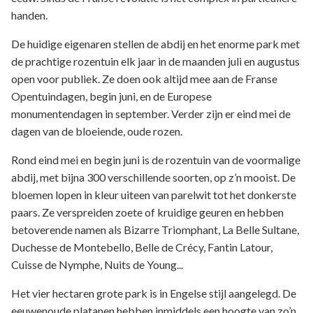
handen.
De huidige eigenaren stellen de abdij en het enorme park met
de prachtige rozentuin elk jaar in de maanden juli en augustus
open voor publiek. Ze doen ook altijd mee aan de Franse
Opentuindagen, begin juni, en de Europese
monumentendagen in september. Verder zijn er eind mei de
dagen van de bloeiende, oude rozen.
Rond eind mei en begin juni is de rozentuin van de voormalige
abdij, met bijna 300 verschillende soorten, op z’n mooist. De
bloemen lopen in kleur uiteen van parelwit tot het donkerste
paars. Ze verspreiden zoete of kruidige geuren en hebben
betoverende namen als Bizarre Triomphant, La Belle Sultane,
Duchesse de Montebello, Belle de Crécy, Fantin Latour,
Cuisse de Nymphe, Nuits de Young...
Het vier hectaren grote park is in Engelse stijl aangelegd. De
eeuwenoude platanen hebben inmiddels een hoogte van zo’n