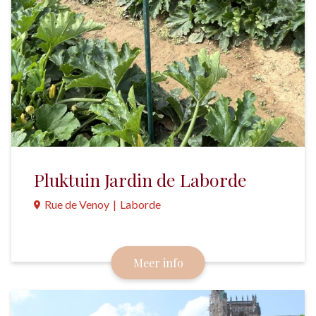
Pluktuin Jardin de Laborde
Rue de Venoy
|
Laborde
Zelf een lekker vers vakantiemaaltje bij elkaar
plukken. Dat kan in deze gigantische moestuin,
Meer info
vlakbij Auxerre.