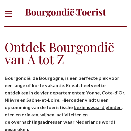
Ontdek Bourgondië
van A tot Z
Of zoek gericht op thema, plaats,
Bourgondië, de Bourgogne, is een perfecte plek voor
departement
een lange of korte vakantie. Er valt heel veel te
ontdekken in de vier departementen:
Yonne
,
Cote-d'Or
,
Nièvre
en
Saône-et-Loire
. Hieronder vindt u een
opsomming van de toeristische
bezienswaardigheden
,
eten en drinken
,
wijnen
,
activiteiten
en
de
overnachtingsadressen
waar Nederlands wordt
gesproken.