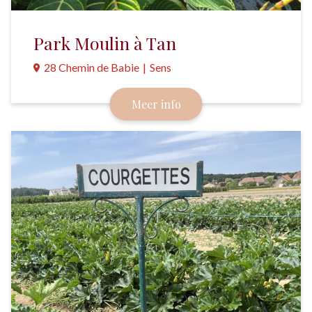
Park Moulin à Tan
28 Chemin de Babie
|
Sens
Een stukje platteland in de stad Sens. Inclusief
Meer info
tropische serres met exotische planten.