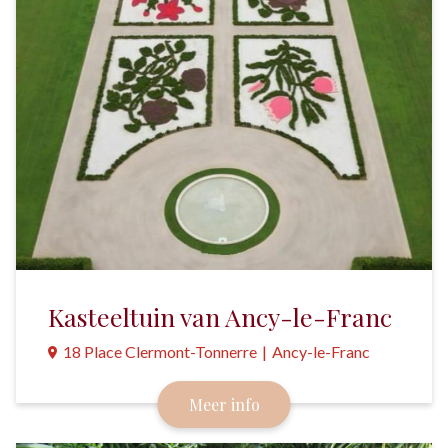
Kasteeltuin van Ancy-le-Franc
18 Place Clermont-Tonnerre
|
Ancy-le-Franc
Een prachtige tuin met perken die zijn geïnspireerd
Meer info
door de bloemenkamer uit het kasteel.