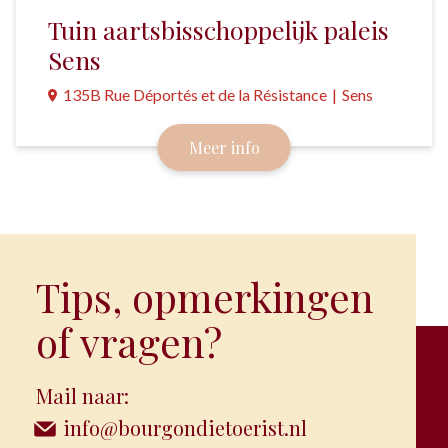
Tuin aartsbisschoppelijk paleis
Sens
135B Rue Déportés et de la Résistance
|
Sens
Een aangename binnentuin achter het museum en de
Meer info
kathedraal; een mooi rustpunt bij een bezoek aan
de binnenstad van Sens.
Tips, opmerkingen
of vragen?
Mail naar:
info@bourgondietoerist.nl