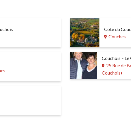
ouchois
Côte du Couc
Couches
Couchois – Le
25 Rue de B
hes
Couchois)