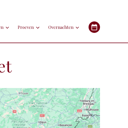
en
Proeven
Overnachten
en
Proeven
Overnachten
Industrieel Erfgoed
etsen
Bieren
Campings/glampings
et
lfen
Kazen
Chambres d'hôtes (B&B's)
immen
Lekkernijen
Hotels
 apotheken
derlandstalige rondleiding of excursie
Restaurants
Gîtes (vakantiehuizen)
gebouwen
oorfiets of (weg)treintje nemen
Streekgerechten
eren met de auto
Streekproducten
tstapjes met dieren
Wijnen