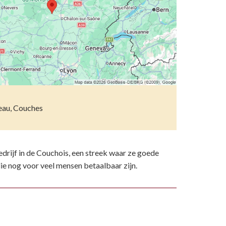
etsporen volgen
n)
ndelen
n resten
wemmen
 dierentuinen
piritueel erfgoed
au, Couches
ken
)
drijf in de Couchois, een streek waar ze goede
 nog voor veel mensen betaalbaar zijn.