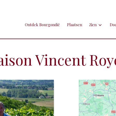
Ontdek Bourgondië
Plaatsen
Zien
Do
Zien
Do
Ambachten en 
Fi
aison Vincent Roy
Brocante
Go
Grotten
Kl
Hospitaals en
Ne
Kastelen en 
Sp
Kunst
To
Markten
Ui