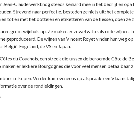
der Jean-Claude werkt nog steeds keihard mee in het bedrijf en opa
ouden. Strevend naar perfectie, besteden ze niets uit: het complete
n tot en met het bottelen en etiketteren van de flessen, doen ze ze
taren groot wijnhuis op. Ze maken er zowel witte als rode wijnen. 
e geproduceerd. De wijnen van Vincent Royet vinden hun weg op
 België, Engeland, de VS en Japan.
Côtes du Couchois
, een streek die tussen de beroemde Côte de B
e maken er lekkere Bourgognes die voor veel mensen betaalbaar zi
ijnboer te kopen. Verder kan, eveneens op afspraak, een Vlaamstal
ormatie over de rondleidingen.
N