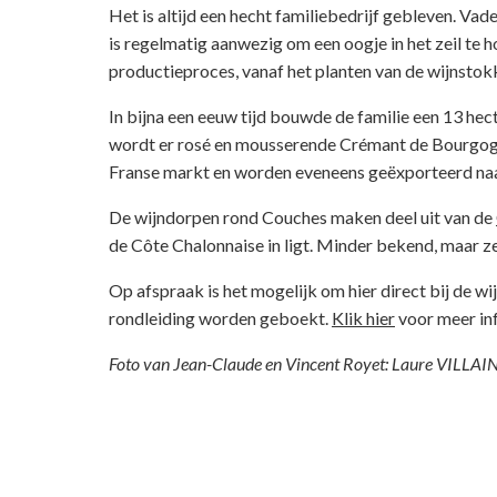
Het is altijd een hecht familiebedrijf gebleven. Va
is regelmatig aanwezig om een oogje in het zeil te h
productieproces, vanaf het planten van de wijnstokke
In bijna een eeuw tijd bouwde de familie een 13 hec
wordt er rosé en mousserende Crémant de Bourgogn
Franse markt en worden eveneens geëxporteerd naar
De wijndorpen rond Couches maken deel uit van de
de Côte Chalonnaise in ligt. Minder bekend, maar z
Op afspraak is het mogelijk om hier direct bij de w
rondleiding worden geboekt.
Klik hier
voor meer inf
Foto van Jean-Claude en Vincent Royet: Laure VILLAI