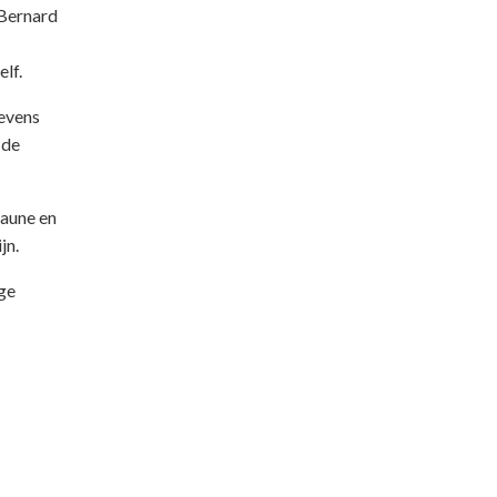
 Bernard
lf.
Tevens
 de
eaune en
jn.
ige