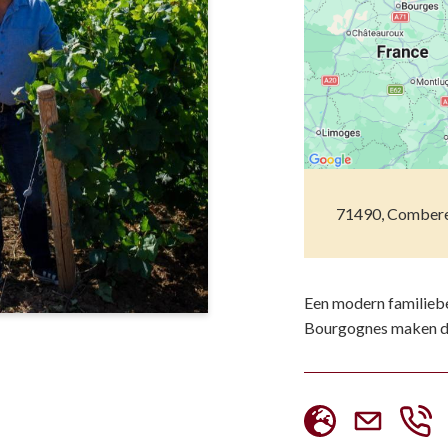
Musea
Vo
Natuur(parke
Wa
Opgravingen e
Z
Pretparken en
Religieus en s
71490, Combere
Tuinen en Par
Water(werken
Een modern familiebe
Bourgognes maken die