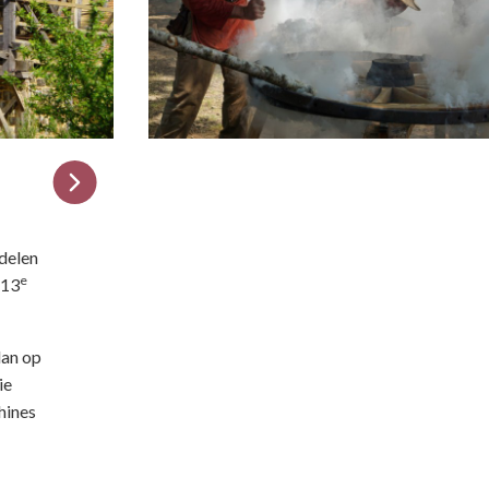
delen
e
 13
dan op
ie
hines