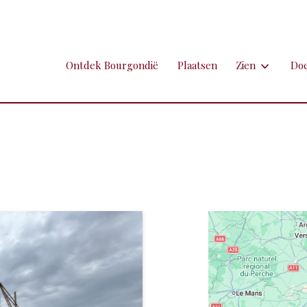
Ontdek Bourgondië
Plaatsen
Zien
Do
Zien
Do
Ambachten en 
Fi
Brocante
Go
Grotten
Kl
Hospitaals en
Ne
Kastelen en 
Sp
Kunst
To
Markten
Ui