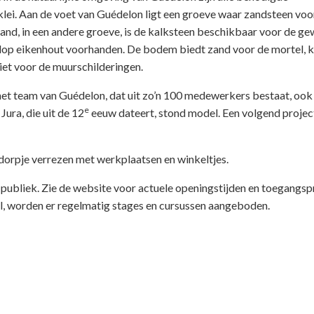
klei. Aan de voet van Guédelon ligt een groeve waar zandsteen voo
nd, in een andere groeve, is de kalksteen beschikbaar voor de ge
olop eikenhout voorhanden. De bodem biedt zand voor de mortel, k
iet voor de muurschilderingen.
het team van Guédelon, dat uit zo’n 100 medewerkers bestaat, ook
e
ura, die uit de 12
eeuw dateert, stond model. Een volgend project
dorpje verrezen met werkplaatsen en winkeltjes.
publiek. Zie de website voor actuele openingstijden en toegangspr
, worden er regelmatig stages en cursussen aangeboden.