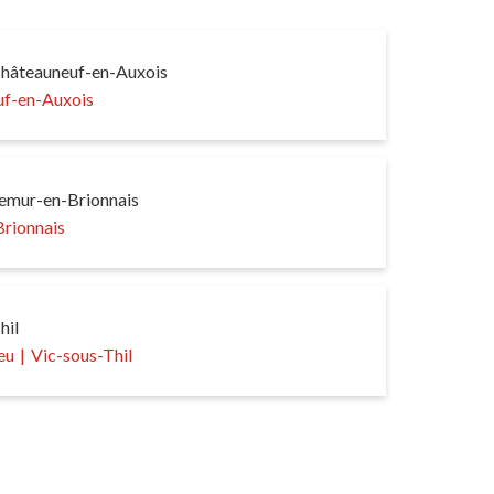
Châteauneuf-en-Auxois
f-en-Auxois
Semur-en-Brionnais
rionnais
hil
eu
|
Vic-sous-Thil