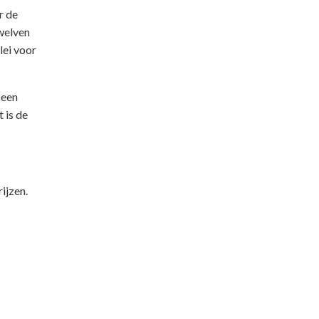
r de
welven
lei voor
 een
 is de
ijzen.