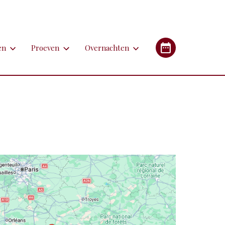
en
Proeven
Overnachten
en
Proeven
Overnachten
Industrieel Erfgoed
etsen
Bieren
Campings/glampings
lfen
Kazen
Chambres d'hôtes (B&B's)
immen
Lekkernijen
Hotels
 apotheken
derlandstalige rondleiding of excursie
Restaurants
Gîtes (vakantiehuizen)
gebouwen
oorfiets of (weg)treintje nemen
Streekgerechten
eren met de auto
Streekproducten
tstapjes met dieren
Wijnen