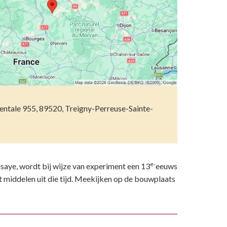
etsporen volgen
n)
ndelen
n resten
wemmen
 dierentuinen
piritueel erfgoed
ntale 955, 89520, Treigny-Perreuse-Sainte-
ken
)
e-
isaye, wordt bij wijze van experiment een 13
eeuws
middelen uit die tijd. Meekijken op de bouwplaats