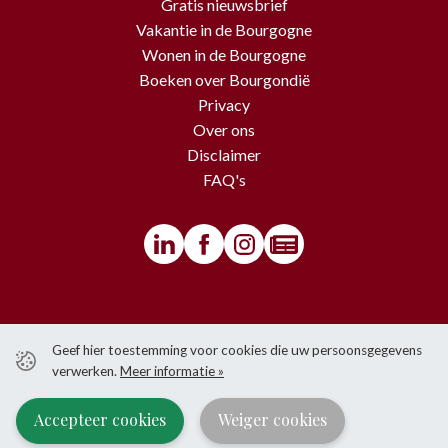
Gratis nieuwsbrief
Vakantie in de Bourgogne
Wonen in de Bourgogne
Boeken over Bourgondië
Privacy
Over ons
Disclaimer
FAQ's
© BourgondiëToerist - Voor alle teksten en beelden van deze website
Geef hier toestemming voor cookies die uw persoonsgegevens
gelden copyrights.
verwerken.
Meer informatie »
Het is niet toegestaan om iets over te nemen van de website zonder
voorafgaande schriftelijke toestemming van BourgondiëToerist.
Accepteer cookies
Weiger cookies