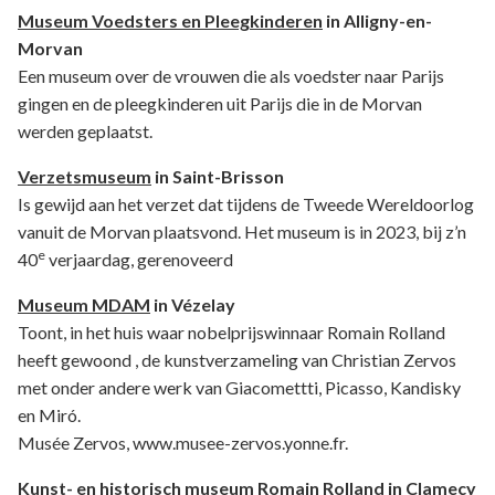
Museum Voedsters en Pleegkinderen
in Alligny-en-
Morvan
Een museum over de vrouwen die als voedster naar Parijs
gingen en de pleegkinderen uit Parijs die in de Morvan
werden geplaatst.
Verzetsmuseum
in Saint-Brisson
Is gewijd aan het verzet dat tijdens de Tweede Wereldoorlog
vanuit de Morvan plaatsvond. Het museum is in 2023, bij z’n
e
40
verjaardag, gerenoveerd
Museum MDAM
in Vézelay
Toont, in het huis waar nobelprijswinnaar Romain Rolland
heeft gewoond , de kunstverzameling van Christian Zervos
met onder andere werk van Giacomettti, Picasso, Kandisky
en Miró.
Musée Zervos, www.musee-zervos.yonne.fr.
Kunst- en historisch museum Romain Rolland in Clamecy