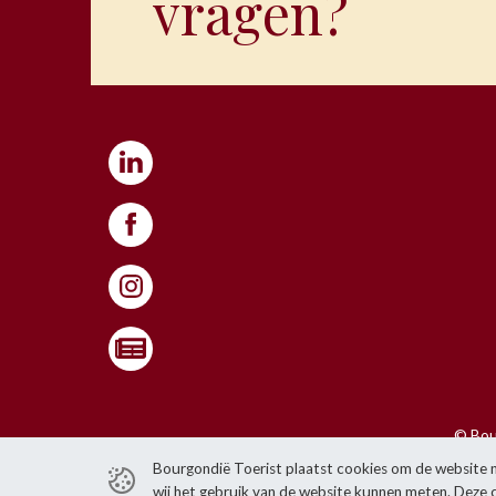
vragen?
© Bour
Het is niet toegestaan om i
Bourgondië Toerist plaatst cookies om de website n
wij het gebruik van de website kunnen meten. Deze