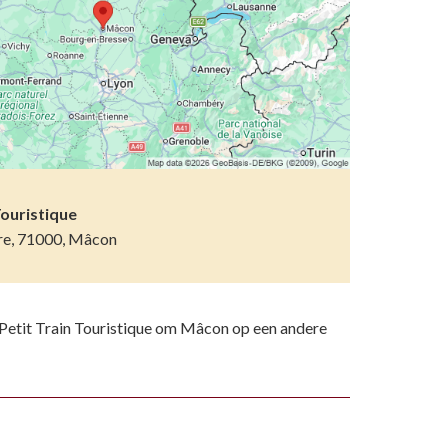
etsporen volgen
n)
ndelen
n resten
wemmen
 dierentuinen
piritueel erfgoed
Touristique
rre, 71000, Mâcon
ken
)
Petit Train Touristique om Mâcon op een andere