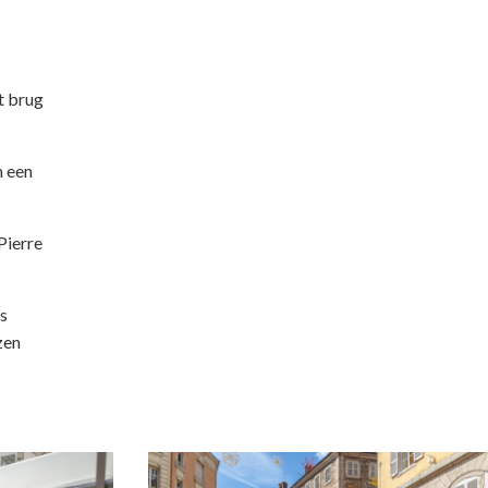
t brug
m een
Pierre
es
zen