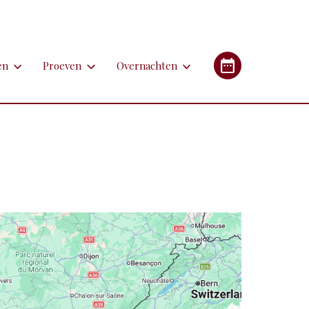
en
Proeven
Overnachten
en
Proeven
Overnachten
Industrieel Erfgoed
etsen
Bieren
Campings/glampings
lfen
Kazen
Chambres d'hôtes (B&B's)
immen
Lekkernijen
Hotels
 apotheken
derlandstalige rondleiding of excursie
Restaurants
Gîtes (vakantiehuizen)
gebouwen
oorfiets of (weg)treintje nemen
Streekgerechten
eren met de auto
Streekproducten
tstapjes met dieren
Wijnen