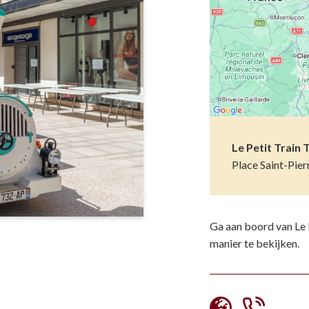
Musea
Vo
Natuur(parke
Wa
Opgravingen e
Z
Pretparken en
Religieus en s
Le Petit Train 
Place Saint-Pie
Tuinen en Par
Water(werken
Ga aan boord van Le 
manier te bekijken.