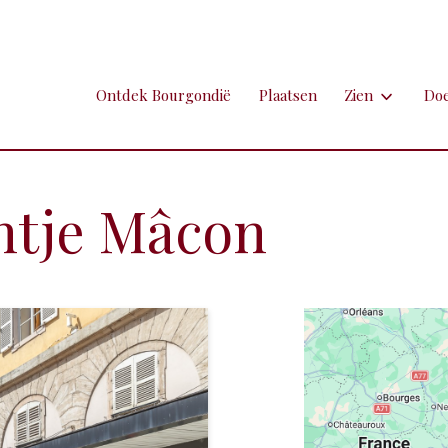
Ontdek Bourgondië
Plaatsen
Zien
Do
Zien
Do
Ambachten en 
Fi
ntje Mâcon
Brocante
Go
Grotten
Kl
Hospitaals en
Ne
Kastelen en 
Sp
Kunst
To
Markten
Ui