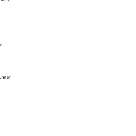
al
, naar