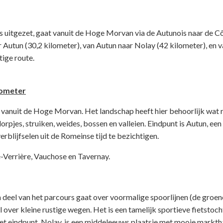
 uitgezet, gaat vanuit de Hoge Morvan via de Autunois naar de C
r Autun (30,2 kilometer), van Autun naar Nolay (42 kilometer), en 
tige route.
ilometer
 vanuit de Hoge Morvan. Het landschap heeft hier behoorlijk wat re
orpjes, struiken, weides, bossen en valleien. Eindpunt is Autun, een
erblijfselen uit de Romeinse tijd te bezichtigen.
e-Verrière, Vauchose en Tavernay.
n deel van het parcours gaat over voormalige spoorlijnen (de groe
l over kleine rustige wegen. Het is een tamelijk sportieve fietstoch
t eindpunt, Nolay, is een middeleeuws plaatsje met mooie marktha