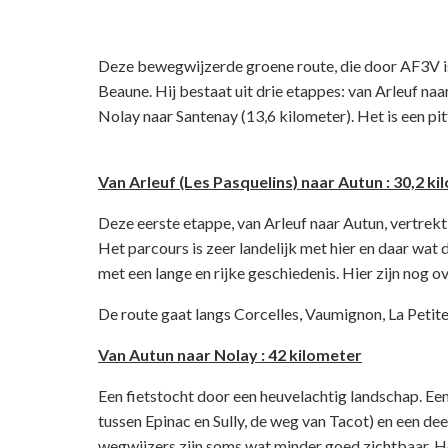
Deze bewegwijzerde groene route, die door AF3V is
Beaune. Hij bestaat uit drie etappes: van Arleuf naa
Nolay naar Santenay (13,6 kilometer). Het is een pit
Van Arleuf (Les Pasquelins) naar Autun : 30,2 k
Deze eerste etappe, van Arleuf naar Autun, vertrekt
Het parcours is zeer landelijk met hier en daar wat d
met een lange en rijke geschiedenis. Hier zijn nog ov
De route gaat langs Corcelles, Vaumignon, La Petit
Van Autun naar Nolay : 42 kilometer
Een fietstocht door een heuvelachtig landschap. Ee
tussen Epinac en Sully, de weg van Tacot) en een dee
wegwijzers zijn soms wat minder goed zichtbaar. He