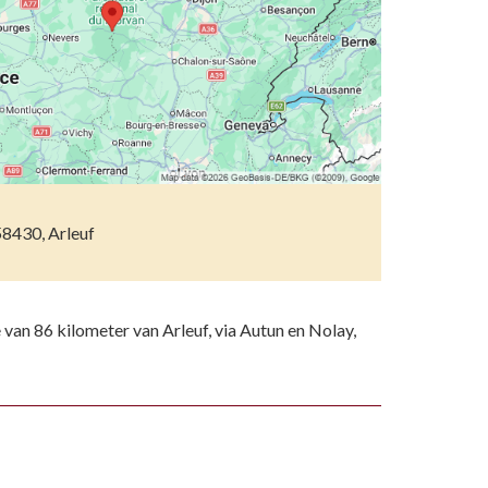
etsporen volgen
n)
ndelen
n resten
wemmen
 dierentuinen
piritueel erfgoed
58430, Arleuf
ken
)
e van 86 kilometer van Arleuf, via Autun en Nolay,