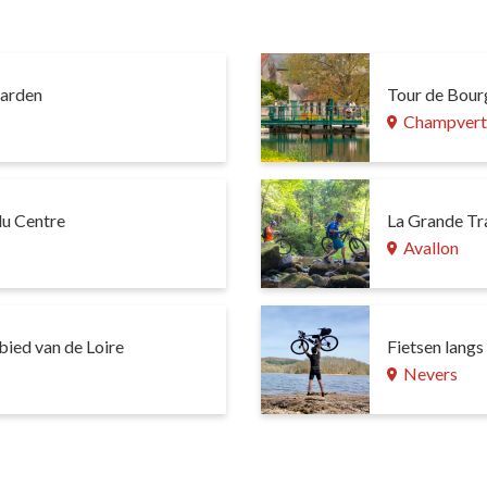
aarden
Tour de Bour
Champver
du Centre
La Grande Tr
Avallon
ied van de Loire
Fietsen lang
Nevers