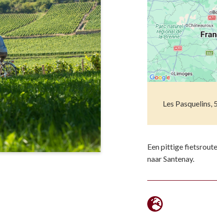
Musea
Vo
Natuur(parke
Wa
Opgravingen e
Z
Pretparken en
Religieus en s
Les Pasquelins, 
Tuinen en Par
Water(werken
Een pittige fietsrout
naar Santenay.