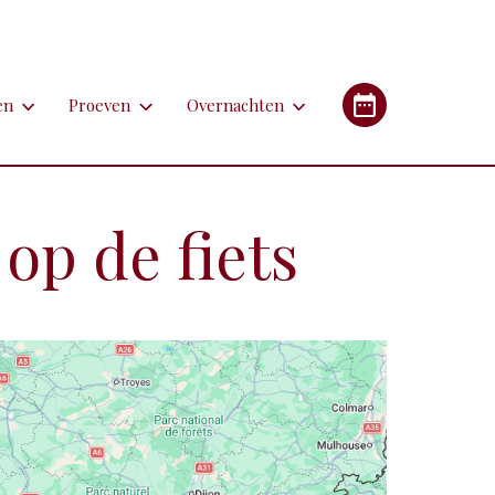
en
Proeven
Overnachten
en
Proeven
Overnachten
Industrieel Erfgoed
etsen
Bieren
Campings/glampings
op de fiets
lfen
Kazen
Chambres d'hôtes (B&B's)
immen
Lekkernijen
Hotels
 apotheken
derlandstalige rondleiding of excursie
Restaurants
Gîtes (vakantiehuizen)
gebouwen
oorfiets of (weg)treintje nemen
Streekgerechten
eren met de auto
Streekproducten
tstapjes met dieren
Wijnen