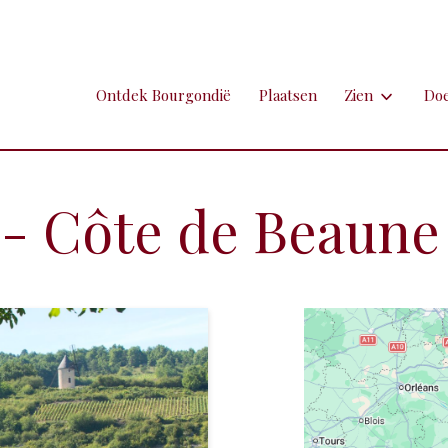
Ontdek Bourgondië
Plaatsen
Zien
Do
Zien
Do
Ambachten en 
Fi
 Côte de Beaune 
Brocante
Go
Grotten
Kl
Hospitaals en
Ne
Kastelen en 
Sp
Kunst
To
Markten
Ui