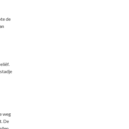
ôte de
van
liëf.
 stadje
ne weg
t. De
llen,