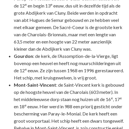
e
e
de 12
en begin 13
eeuw, dus uit in dezelfde tijd als de
grote Abdijkerk van Cluny. Beide werden in opdracht
van abt Hugues de Semur gebouwd en ze hebben veel
met elkaar gemeen. De Sacré-Coeur is de grootste kerk
van de Charolais-Brionnais, maar met een lengte van
63,5 meter en een hoogte van 22 meter aanzienlijk
kleiner dan de Abdijkerk van Cluny was.
Gourdon
: de kerk, de l’Assomption-de-la-Vierge, ligt
bovenop een heuvel en heeft nog muurschilderingen uit
e
de 12
eeuw. Ze zijn tussen 1968 en 1996 gerestaureerd.
Het schip, met kruisgewelven, is vrij groot.
Mont-Saint-Vincent
: de Saint-Vincent kerk is gebouwd
op de hoogste heuvel van de Charolais (603 meter). In
e
e
het middeleeuwse dorp staan nog huizen uit de 16
, 17
e
en 18
eeuw. Hier werd in 988 een priorij gesticht onder
bescherming van Paray-le-Monial. De kerk heeft een
groot voorportaal. Het schip heeft een dwars tongewelf.
Behalve in Mont-Saint-Vincent, is zo’n constructie enkel