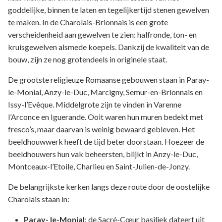
goddelijke, binnen te laten en tegelijkertijd stenen gewelven
te maken. In de Charolais-Brionnais is een grote
verscheidenheid aan gewelven te zien: halfronde, ton- en
kruisgewelven alsmede koepels. Dankzij de kwaliteit van de
bouw, zijn ze nog grotendeels in originele staat.
De grootste religieuze Romaanse gebouwen staan in Paray-
le-Monial, Anzy-le-Duc, Marcigny, Semur-en-Brionnais en
Issy-l’Evêque. Middelgrote zijn te vinden in Varenne
l’Arconce en Iguerande. Ooit waren hun muren bedekt met
fresco’s, maar daarvan is weinig bewaard gebleven. Het
beeldhouwwerk heeft de tijd beter doorstaan. Hoezeer de
beeldhouwers hun vak beheersten, blijkt in Anzy-le-Duc,
Montceaux-l’Etoile, Charlieu en Saint-Julien-de-Jonzy.
De belangrijkste kerken langs deze route door de oostelijke
Charolais staan in:
Paray- le-Monial
: de Sacré-Cœur basiliek dateert uit