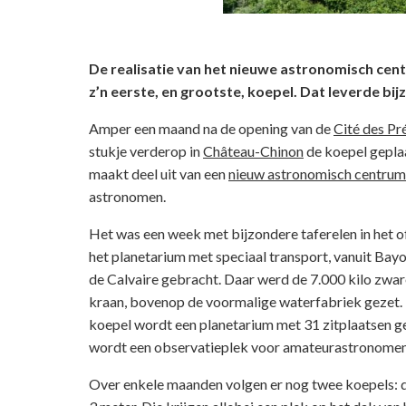
De realisatie van het nieuwe astronomisch cent
z’n eerste, en grootste, koepel. Dat leverde bij
Amper een maand na de opening van de
Cité des Pr
stukje verderop in
Château-Chinon
de koepel geplaa
maakt deel uit van een
nieuw astronomisch centrum
astronomen.
Het was een week met bijzondere taferelen in het 
het planetarium met speciaal transport, vanuit Bayo
de Calvaire gebracht. Daar werd de 7.000 kilo zwa
kraan, bovenop de voormalige waterfabriek gezet. H
koepel wordt een planetarium met 31 zitplaatsen ge
wordt een observatieplek voor amateurastronomen
Over enkele maanden volgen er nog twee koepels: 