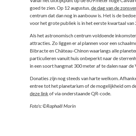
Vanaf het uitkijkpunt op de 609 meter hoge Calvair
goed te zien. Op 12 augustus,
de dag van de zonsve
centrum dat dan nog in aanbouw is. Het is de bedoel
voor het grote publiek is in het eerste kwartaal van
Als het astronomisch centrum voldoende inkomsten 
attracties. Zo liggen er al plannen voor een schaalm
Bibracte en Château-Chinon waarlangs alle planete
particulieren vanuit huis onbeperkt naar de sterre
in een soort hangmat 300 meter af te dalen naar de
Donaties zijn nog steeds van harte welkom. Afhanke
entree tot het planetarium of de mogelijkheid om de
deze link
of via onderstaande QR-code.
Foto's: ©Raphaël Morin