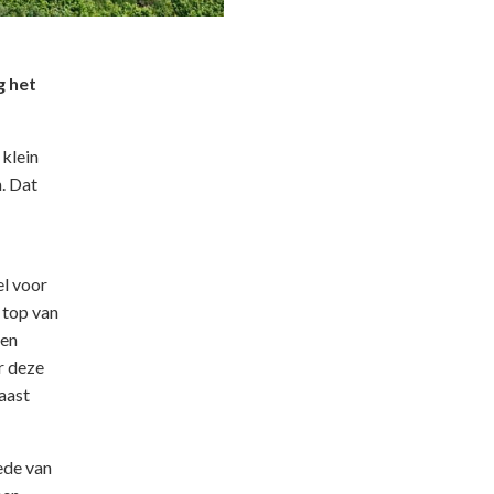
g het
 klein
. Dat
el voor
 top van
een
r deze
aast
ede van