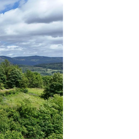
etsporen volgen
n)
ndelen
n resten
wemmen
 dierentuinen
piritueel erfgoed
ken
)