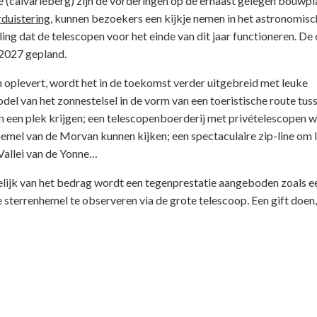
e (calvarieberg) zijn de vorderingen op de ernaast gelegen bouwpl
rduistering
, kunnen bezoekers een kijkje nemen in het astronomisc
ing dat de telescopen voor het einde van dit jaar functioneren. De
 2027 gepland.
oplevert, wordt het in de toekomst verder uitgebreid met leuke
odel van het zonnestelsel in de vorm van een toeristische route tus
n een plek krijgen; een telescopenboerderij met privételescopen
nhemel van de Morvan kunnen kijken; een spectaculaire zip-line om 
 Vallei van de Yonne…
lijk van het bedrag wordt een tegenprestatie aangeboden zoals ee
 sterrenhemel te observeren via de grote telescoop. Een gift doen,