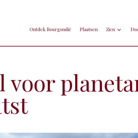
Ontdek Bourgondië
Plaatsen
Zien
Do
Zien
Do
Ambachten en 
Fi
Brocante
Go
l voor planet
Grotten
Kl
tst
Hospitaals en
Ne
Kastelen en 
Sp
Kunst
To
Markten
Ui