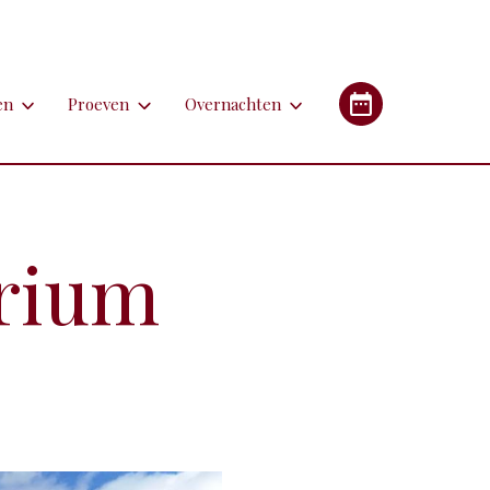
en
Proeven
Overnachten
en
Proeven
Overnachten
Industrieel Erfgoed
etsen
Bieren
Campings/glampings
lfen
Kazen
Chambres d'hôtes (B&B's)
arium
immen
Lekkernijen
Hotels
 apotheken
derlandstalige rondleiding of excursie
Restaurants
Gîtes (vakantiehuizen)
gebouwen
oorfiets of (weg)treintje nemen
Streekgerechten
eren met de auto
Streekproducten
tstapjes met dieren
Wijnen