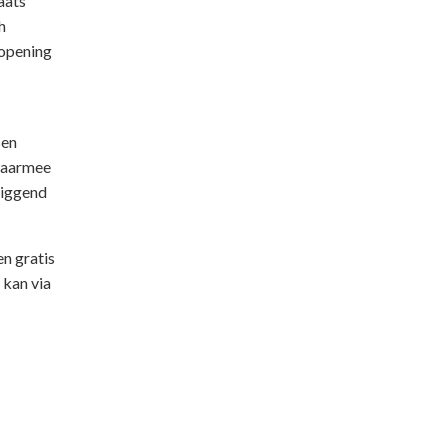
aats
h
 opening
sen
 waarmee
liggend
n gratis
 kan via