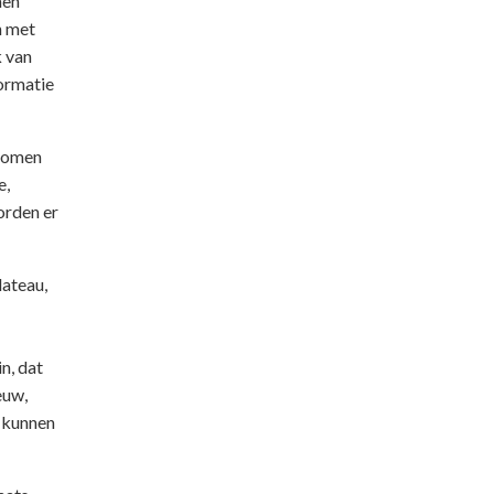
men
n met
k van
ormatie
 bomen
e,
orden er
lateau,
n, dat
uw,
s kunnen