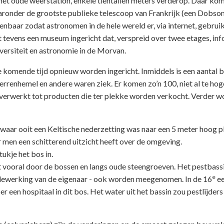
n het oude weerstation, enkele tientallen meters verderop. Daar ko
aronder de grootste publieke telescoop van Frankrijk (een Dobso
enbaar zodat astronomen in de hele wereld er, via internet, gebrui
tevens een museum ingericht dat, verspreid over twee etages, inf
versiteit en astronomie in de Morvan.
 komende tijd opnieuw worden ingericht. Inmiddels is een aantal
renhemel en andere waren ziek. Er komen zo’n 100, niet al te hog
 verwerkt tot producten die ter plekke worden verkocht. Verder w
waar ooit een Keltische nederzetting was naar een 5 meter hoog p
 men een schitterend uitzicht heeft over de omgeving.
ukje het bos in.
t vooral door de bossen en langs oude steengroeven. Het pestbassi
e
 medewerking van de eigenaar - ook worden meegenomen. In de 16
ee
r een hospitaal in dit bos. Het water uit het bassin zou pestlijder