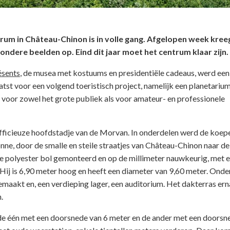
rum in Château-Chinon is in volle gang. Afgelopen week kree
zondere beelden op. Eind dit jaar moet het centrum klaar zijn.
ésents
, de musea met kostuums en presidentiële cadeaus, werd een
tst voor een volgend toeristisch project, namelijk een planetarium
voor zowel het grote publiek als voor amateur- en professionele
officieuze hoofdstadje van de Morvan. In onderdelen werd de koep
nne, door de smalle en steile straatjes van Château-Chinon naar de
re polyester bol gemonteerd en op de millimeter nauwkeurig, met 
ij is 6,90 meter hoog en heeft een diameter van 9,60 meter. Onde
maakt en, een verdieping lager, een auditorium. Het dakterras ern
.
de één met een doorsnede van 6 meter en de ander met een doorsn