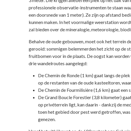
3 meter. Die krijgen allebei een plek op het dak va
professionele observatie-instrumenten te staan wa
een doorsnede van 1 meter). Ze zijn op afstand bedi
kunnen maken. In het voormalige weerstation wordt 
zal bieden over de mineralogie, meteorologie, biodi
Behalve de oude gebouwen, moet ook het terrein de
gerooid: sommigen belemmerden het zicht op de ster
fruitbomen voor in de plaats. De oogst kan worden
drie wandelroutes aangelegd:
De Chemin de Ronde (1 km) gaat langs de plek 
op de restanten van de oude kasteeltoren, waar
De Chemin de Fourmilisière (1,6 km) gaat een st
De Grand Boucle Forestier (3,8 kilometer) gaa
op privéterrein ligt, kan daarin - dankzij de
toen het gebied door pest werd getroffen, was e
genezen.