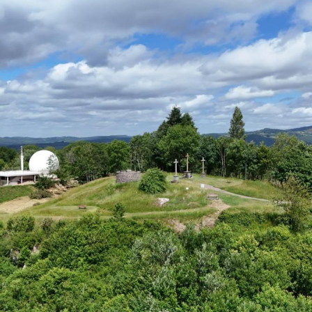
Musea
Vo
Natuur(parke
Wa
Opgravingen e
Z
Pretparken en
Religieus en s
Tuinen en Par
Water(werken