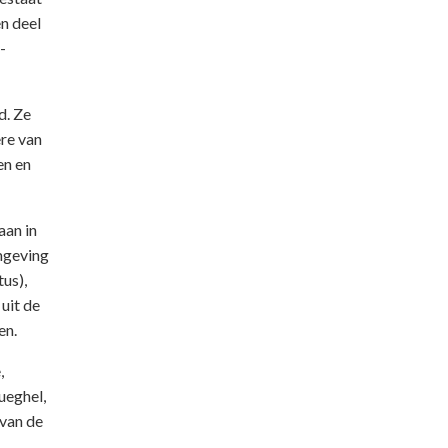
en deel
-
d. Ze
ere van
en en
aan in
mgeving
tus),
uit de
en.
,
ueghel,
 van de