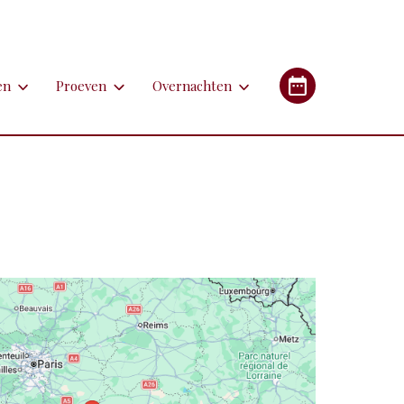
en
Proeven
Overnachten
en
Proeven
Overnachten
Industrieel Erfgoed
etsen
Bieren
Campings/glampings
lfen
Kazen
Chambres d'hôtes (B&B's)
immen
Lekkernijen
Hotels
 apotheken
derlandstalige rondleiding of excursie
Restaurants
Gîtes (vakantiehuizen)
gebouwen
oorfiets of (weg)treintje nemen
Streekgerechten
eren met de auto
Streekproducten
tstapjes met dieren
Wijnen