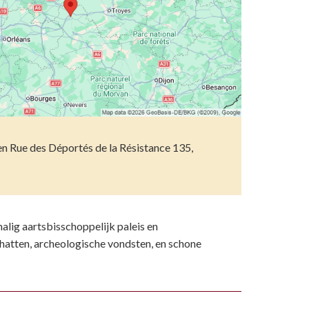
etsporen volgen
n)
ndelen
n resten
wemmen
 dierentuinen
piritueel erfgoed
n Rue des Déportés de la Résistance 135,
ken
)
lig aartsbisschoppelijk paleis en
hatten, archeologische vondsten, en schone