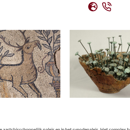
e aartsbisschoppelijk paleis en in het synodepaleis. Het complex 