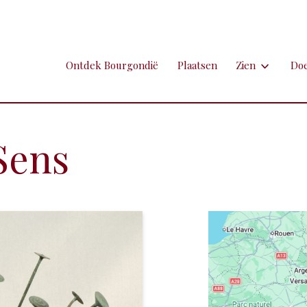
Ontdek Bourgondië
Plaatsen
Zien
Do
Zien
Do
Ambachten en 
Fi
Sens
Brocante
Go
Grotten
Kl
Hospitaals en
Ne
Kastelen en 
Sp
Kunst
To
Markten
Ui