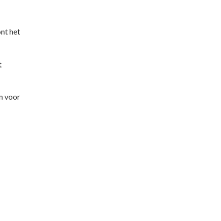
nt het
t
m voor