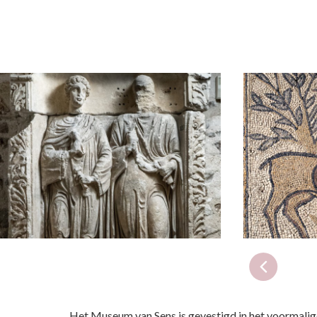
Het Museum van
Sens
is gevestigd in het voormalig