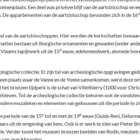
binnenplaats. Een deel was privéverblijf van de aartsbisschop en e
e
 De appartementen van de aartsbisschop bevonden zich in de 16
apel van de aartsbisschoppen. Hier worden de kerkschatten bewaar
schatten bestaan uit liturgische ornamenten en gewaden (onder and
e
Vlaams tapijtwerk uit de 15
eeuw, edelsmeedwerk, alsmede ivor
ogische collectie. Er zijn tal van archeologische opgravingen ged
op een plaats waar de Vanne en de Yonne samenkomen, werd deze o
 het bronzen tijdperk is de schat van Villethierry (1000 voor Chris
leven. Tot de archeologische collectie behoren ook de vondsten 
andere mozaïeken en elementen van gebouwen uit die periode te zi
e
e
de periode van de 15
tot en met de 19
eeuw (Guido Reni, Delorme
s uit de omgeving van Sens. Ook is er werk te zien van Pieter Br
lle. Verder toont het museum bronzen beelden van Rodin, meubels
k van Jean Mayodon.