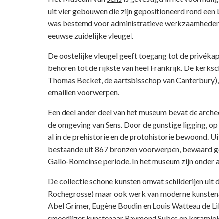
uit vier gebouwen die zijn gepositioneerd rond een 
was bestemd voor administratieve werkzaamheden.
eeuwse zuidelijke vleugel.
De oostelijke vleugel geeft toegang tot de privék
behoren tot de rijkste van heel Frankrijk. De kerk
Thomas Becket, de aartsbisschop van Canterbury), 
emaillen voorwerpen.
Een deel ander deel van het museum bevat de archeol
de omgeving van Sens. Door de gunstige ligging, 
al in de prehistorie en de protohistorie bewoond. Uit
bestaande uit 867 bronzen voorwerpen, bewaard geb
Gallo-Romeinse periode. In het museum zijn onder 
De collectie schone kunsten omvat schilderijen uit 
Rochegrosse) maar ook werk van moderne kunstenaar
Abel Grimer, Eugène Boudin en Louis Watteau de Li
smeedijzer kunstenaar Raymond Subes en keramie