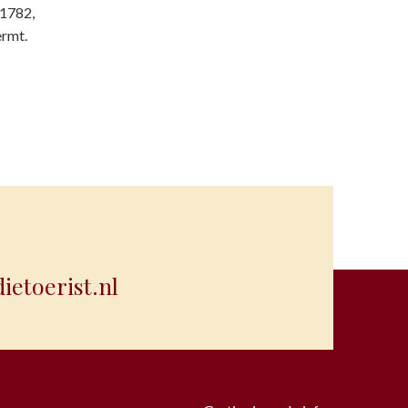
 1782,
ermt.
etoerist.nl