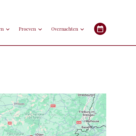
en
Proeven
Overnachten
en
Proeven
Overnachten
Industrieel Erfgoed
etsen
Bieren
Campings/glampings
lfen
Kazen
Chambres d'hôtes (B&B's)
immen
Lekkernijen
Hotels
 apotheken
derlandstalige rondleiding of excursie
Restaurants
Gîtes (vakantiehuizen)
gebouwen
oorfiets of (weg)treintje nemen
Streekgerechten
eren met de auto
Streekproducten
tstapjes met dieren
Wijnen