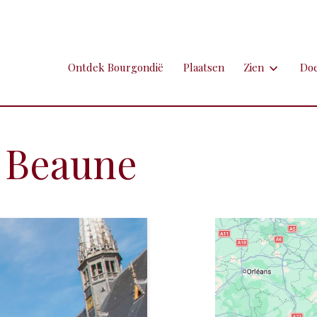
Ontdek Bourgondië
Plaatsen
Zien
Do
Zien
Do
Ambachten en 
Fi
n Beaune
Brocante
Go
Grotten
Kl
Hospitaals en
Ne
Kastelen en 
Sp
Kunst
To
Markten
Ui