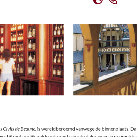
s Civils de
Beaune
,
is wereldberoemd vanwege de binnenplaats. Daa
stijl met vrolijk gekleurde geglazuurde dakpannen in geometris