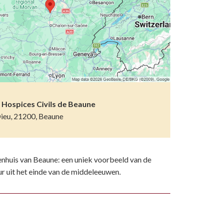
etsporen volgen
n)
ndelen
n resten
wemmen
 dierentuinen
piritueel erfgoed
 Hospices Civils de Beaune
Dieu, 21200, Beaune
ken
)
nhuis van Beaune: een uniek voorbeeld van de
ur uit het einde van de middeleeuwen.