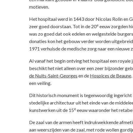
motieven.
Het hospitaal werd in 1443 door Nicolas Rolin en G
e
zeer goed doorstaan. Tot in de 20
eeuw zorgden hi
was zo goed dat ook edelen en welgestelde burgers z
donaties kon het gebouw verder worden uitgebreid 
1971 verhuisde de medische zorg naar een nieuwe zi
Al vanaf het begin ontving het hospitaal een royal
beschikt het niet alleen over een zeer bijzonder g
de Nuits-Saint-Georges
en de
Hospices de Beaune
een veiling.
Dit historisch monument is tegenwoordig ingericht
stedelijke architectuur uit het einde van de middele
e
kunstwerken uit de 15
eeuw waaronder het retabel
De zaal van de armen heeft indrukwekkende afmetin
aan weerszijden van de zaal, met rode wollen gordij