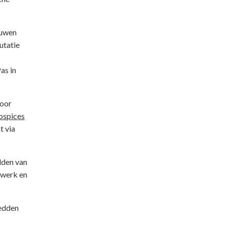
euwen
utatie
as in
door
ospices
t via
lden van
jtwerk en
bedden