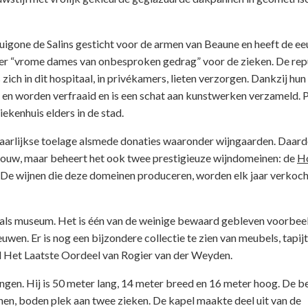
uigone de Salins gesticht voor de armen van Beaune en heeft de e
er “vrome dames van onbesproken gedrag” voor de zieken. De rep
ich in dit hospitaal, in privékamers, lieten verzorgen. Dankzij hun
en worden verfraaid en is een schat aan kunstwerken verzameld. P
ekenhuis elders in de stad.
e jaarlijkse toelage alsmede donaties waaronder wijngaarden. Daar
ebouw, maar beheert het ook twee prestigieuze wijndomeinen: de
H
. De wijnen die deze domeinen produceren, worden elk jaar verkoch
 als museum. Het is één van de weinige bewaard gebleven voorbee
euwen. Er is nog een bijzondere collectie te zien van meubels, tapi
 Het Laatste Oordeel van Rogier van der Weyden.
gen. Hij is 50 meter lang, 14 meter breed en 16 meter hoog. De 
nen, boden plek aan twee zieken. De kapel maakte deel uit van de