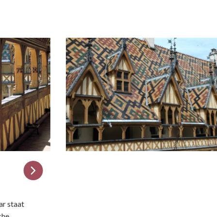
r staat
che