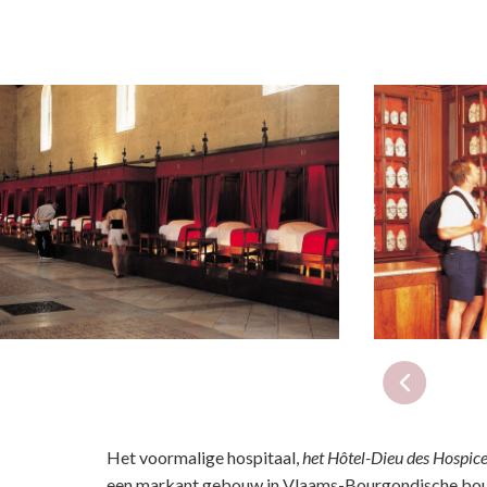
Het voormalige hospitaal,
het
Hôtel-Dieu des Hospice
een markant gebouw in Vlaams-Bourgondische bouw