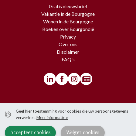
Gratis nieuwsbrief
Vakantie in de Bourgogne
Wonen in de Bourgogne
Boeken over Bourgondië
Privacy
Over ons
Disclaimer
FAQ's
© BourgondiëToerist - Voor alle teksten en beelden van deze website
Geef hier toestemming voor cookies die uw persoonsgegevens
gelden copyrights.
verwerken.
Meer informatie »
Het is niet toegestaan om iets over te nemen van de website zonder
voorafgaande schriftelijke toestemming van BourgondiëToerist.
Accepteer cookies
Weiger cookies