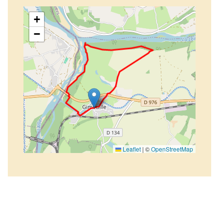
+
−
Leaflet
|
©
OpenStreetMap