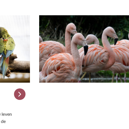
 leven
a de