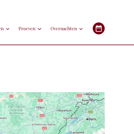
en
Proeven
Overnachten
en
Proeven
Overnachten
Industrieel Erfgoed
etsen
Bieren
Campings/glampings
lfen
Kazen
Chambres d'hôtes (B&B's)
immen
Lekkernijen
Hotels
 apotheken
derlandstalige rondleiding of excursie
Restaurants
Gîtes (vakantiehuizen)
gebouwen
oorfiets of (weg)treintje nemen
Streekgerechten
eren met de auto
Streekproducten
tstapjes met dieren
Wijnen