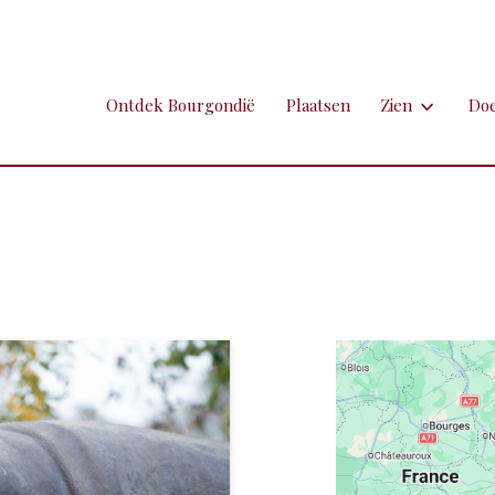
Ontdek Bourgondië
Plaatsen
Zien
Do
Zien
Do
Ambachten en 
Fi
Brocante
Go
Grotten
Kl
Hospitaals en
Ne
Kastelen en 
Sp
Kunst
To
Markten
Ui