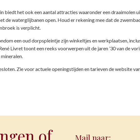
in biedt het ook een aantal attracties waaronder een draaimolen u
rk met de waterglijbanen open. Houd er rekening mee dat de zwemba
broek is verplicht.
ndom een oud dorpspleintje zijn winkeltjes en werkplaatsen, inclu
né Livret toont een reeks voorwerpen uit de jaren ’30 van de vor
 mineralen.
sloten. Zie voor actuele openingstijden en tarieven de website van
ngen of
Mail naar: