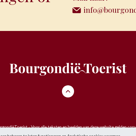
info@bourgondi
gondiëToerist - Voor alle teksten en beelden van deze website gelden copy
ets over te nemen van de website zonder voorafgaande schriftelijke toeste