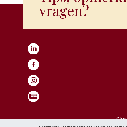
vragen?
© Bour
Het is niet toegestaan om i