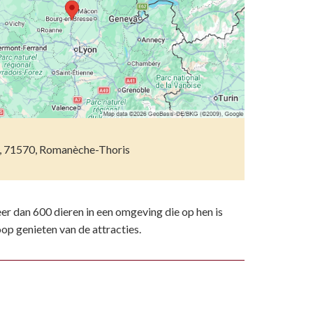
etsporen volgen
n)
ndelen
n resten
wemmen
 dierentuinen
piritueel erfgoed
, 71570, Romanèche-Thoris
ken
)
 dan 600 dieren in een omgeving die op hen is
op genieten van de attracties.