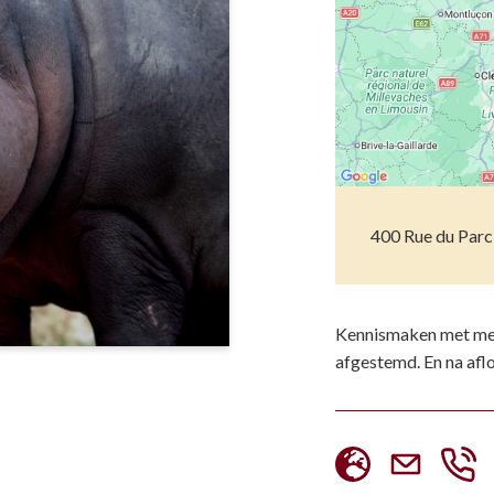
Musea
Vo
Natuur(parke
Wa
Opgravingen e
Z
Pretparken en
Religieus en s
400 Rue du Parc
Tuinen en Par
Water(werken
Kennismaken met meer
afgestemd. En na aflo