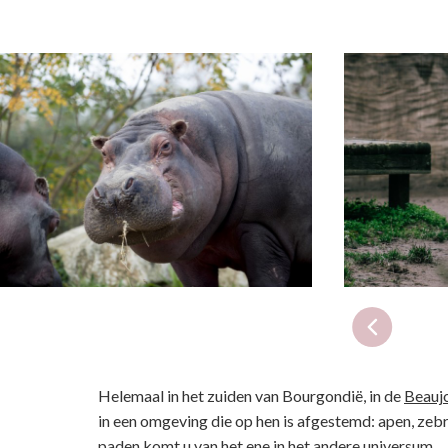
Helemaal in het zuiden van Bourgondië, in de
Beaujo
in een omgeving die op hen is afgestemd: apen, zebra’
paden komt u van het ene in het andere universum.