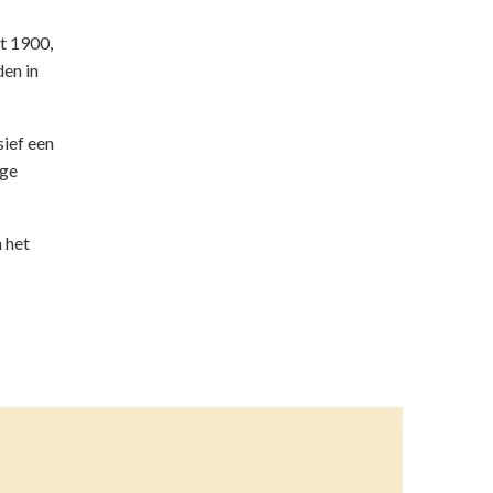
it 1900,
den in
sief een
ige
 het