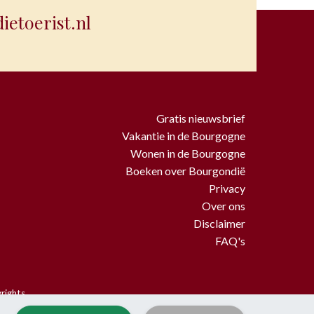
etoerist.nl
Gratis nieuwsbrief
Vakantie in de Bourgogne
Wonen in de Bourgogne
Boeken over Bourgondië
Privacy
Over ons
Disclaimer
FAQ's
rights.
mming van BourgondiëToerist.