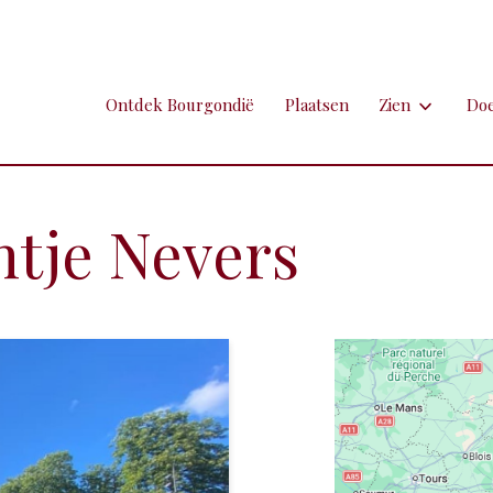
Ontdek Bourgondië
Plaatsen
Zien
Do
Zien
Do
Ambachten en 
Fi
ntje Nevers
Brocante
Go
Grotten
Kl
Hospitaals en
Ne
Kastelen en 
Sp
Kunst
To
Markten
Ui