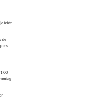
je leidt
s de
ppers
11.00
 zondag
or