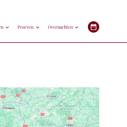
en
Proeven
Overnachten
en
Proeven
Overnachten
Industrieel Erfgoed
etsen
Bieren
Campings/glampings
lfen
Kazen
Chambres d'hôtes (B&B's)
immen
Lekkernijen
Hotels
 apotheken
derlandstalige rondleiding of excursie
Restaurants
Gîtes (vakantiehuizen)
gebouwen
oorfiets of (weg)treintje nemen
Streekgerechten
eren met de auto
Streekproducten
tstapjes met dieren
Wijnen