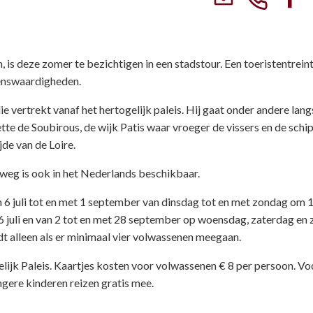
 is deze zomer te bezichtigen in een stadstour. Een toeristentreint
enswaardigheden.
ie vertrekt vanaf het hertogelijk paleis. Hij gaat onder andere lang
te de Soubirous, de wijk Patis waar vroeger de vissers en de schi
jde van de Loire.
weg is ook in het Nederlands beschikbaar.
an 6 juli tot en met 1 september van dinsdag tot en met zondag om 
ot 6 juli en van 2 tot en met 28 september op woensdag, zaterdag en
ijdt alleen als er minimaal vier volwassenen meegaan.
elijk Paleis. Kaartjes kosten voor volwassenen € 8 per persoon. Vo
ongere kinderen reizen gratis mee.