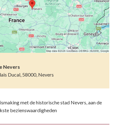
etsporen volgen
n)
ndelen
n resten
wemmen
 dierentuinen
piritueel erfgoed
de Nevers
lais Ducal, 58000, Nevers
ken
)
nismaking met de historische stad Nevers, aan de
rijkste bezienswaardigheden