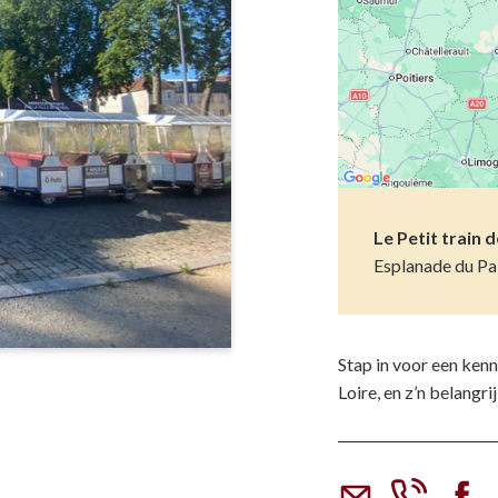
Musea
Vo
Natuur(parke
Wa
Opgravingen e
Z
Pretparken en
Religieus en s
Le Petit train 
Esplanade du Pa
Tuinen en Par
Water(werken
Stap in voor een ken
Loire, en z’n belang