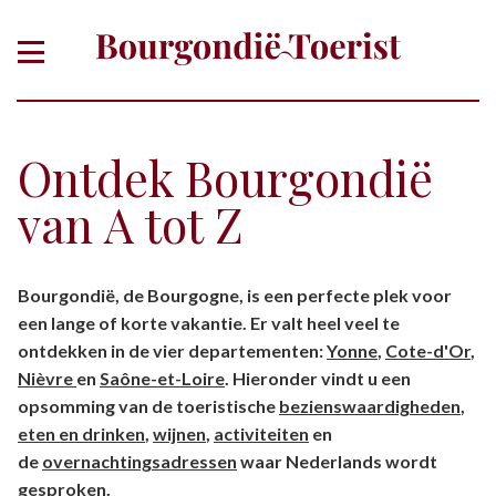
Ontdek Bourgondië
van A tot Z
Of zoek gericht op thema, plaats,
Bourgondië, de Bourgogne, is een perfecte plek voor
departement
een lange of korte vakantie. Er valt heel veel te
ontdekken in de vier departementen:
Yonne
,
Cote-d'Or
,
Nièvre
en
Saône-et-Loire
. Hieronder vindt u een
opsomming van de toeristische
bezienswaardigheden
,
eten en drinken
,
wijnen
,
activiteiten
en
de
overnachtingsadressen
waar Nederlands wordt
gesproken.