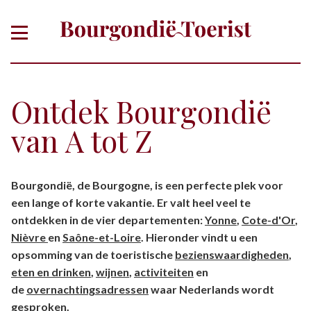
Ontdek Bourgondië
van A tot Z
Of zoek gericht op thema, plaats,
Bourgondië, de Bourgogne, is een perfecte plek voor
departement
een lange of korte vakantie. Er valt heel veel te
ontdekken in de vier departementen:
Yonne
,
Cote-d'Or
,
Nièvre
en
Saône-et-Loire
. Hieronder vindt u een
opsomming van de toeristische
bezienswaardigheden
,
eten en drinken
,
wijnen
,
activiteiten
en
de
overnachtingsadressen
waar Nederlands wordt
gesproken.