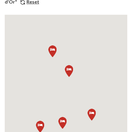
d'Or"
Reset