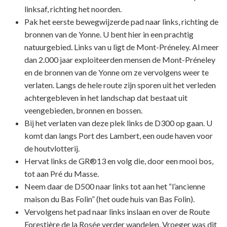
linksaf, richting het noorden.
Pak het eerste bewegwijzerde pad naar links, richting de
bronnen van de Yonne. U bent hier in een prachtig
natuurgebied. Links van u ligt de Mont-Préneley. Al meer
dan 2.000 jaar exploiteerden mensen de Mont-Préneley
en de bronnen van de Yonne om ze vervolgens weer te
verlaten. Langs de hele route zijn sporen uit het verleden
achtergebleven in het landschap dat bestaat uit
veengebieden, bronnen en bossen.
Bij het verlaten van deze plek links de D300 op gaan. U
komt dan langs Port des Lambert, een oude haven voor
de houtvlotterij.
Hervat links de GR®13 en volg die, door een mooi bos,
tot aan Pré du Masse.
Neem daar de D500 naar links tot aan het “l’ancienne
maison du Bas Folin” (het oude huis van Bas Folin).
Vervolgens het pad naar links inslaan en over de Route
Forestière de la Rosée verder wandelen. Vroeger was dit