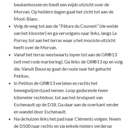
beukenbossen en biedt een wijds uitzicht over de
Morvan. Op heldere dagen gaat het zicht tot aan de
Mont-Blanc.
Volg de weg tot aan de “Pâture du Couvent” (de weide
van het klooster) en ga vervolgens naar links, langs Le
Porrey, tot aan het terras waar u het mooiste uitzicht
heeft over de Morvan.
Vanaf het terras westwaarts lopen tot aan de GR®13
(wit met rode markering). Ga links de GR®13 op en volg
die. Vanuit Beuvray gaat de route naar het gehucht
Petiton.
In Petiton de GR®13 verlaten en rechts het
bewegwijzerd pad nemen. Loop gedurende twee
kilometer rechtdoor, tot aan het kruispunt van
Eschenault op de D18. Ga daar aan de overkant verder
en wandel door Eschenault.
Na de huizen links het pad naar Cléments volgen. Neem
de D500 naar rechts en sla enkele meters verderop