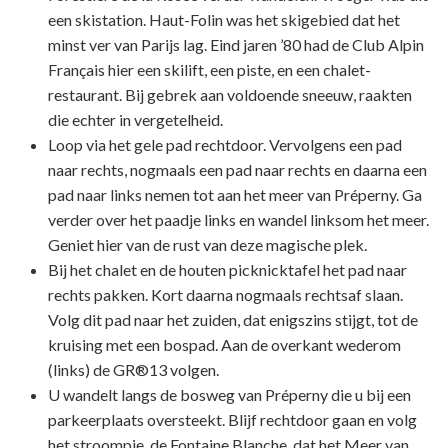
een skistation. Haut-Folin was het skigebied dat het
minst ver van Parijs lag. Eind jaren ’80 had de Club Alpin
Français hier een skilift, een piste, en een chalet-
restaurant. Bij gebrek aan voldoende sneeuw, raakten
die echter in vergetelheid.
Loop via het gele pad rechtdoor. Vervolgens een pad
naar rechts, nogmaals een pad naar rechts en daarna een
pad naar links nemen tot aan het meer van Préperny. Ga
verder over het paadje links en wandel linksom het meer.
Geniet hier van de rust van deze magische plek.
Bij het chalet en de houten picknicktafel het pad naar
rechts pakken. Kort daarna nogmaals rechtsaf slaan.
Volg dit pad naar het zuiden, dat enigszins stijgt, tot de
kruising met een bospad. Aan de overkant wederom
(links) de GR®13 volgen.
U wandelt langs de bosweg van Préperny die u bij een
parkeerplaats oversteekt. Blijf rechtdoor gaan en volg
het stroompje, de Fontaine Blanche, dat het Meer van