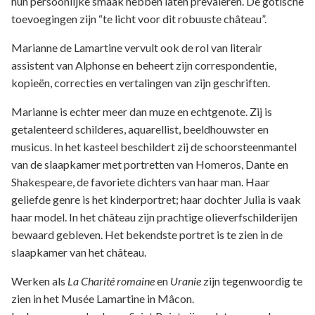
hun persoonlijke smaak hebben laten prevaleren. De gotische
toevoegingen zijn “te licht voor dit robuuste château”.
Marianne de Lamartine vervult ook de rol van literair
assistent van Alphonse en beheert zijn correspondentie,
kopieën, correcties en vertalingen van zijn geschriften.
Marianne is echter meer dan muze en echtgenote. Zij is
getalenteerd schilderes, aquarellist, beeldhouwster en
musicus. In het kasteel beschildert zij de schoorsteenmantel
van de slaapkamer met portretten van Homeros, Dante en
Shakespeare, de favoriete dichters van haar man. Haar
geliefde genre is het kinderportret; haar dochter Julia is vaak
haar model. In het château zijn prachtige olieverfschilderijen
bewaard gebleven. Het bekendste portret is te zien in de
slaapkamer van het château.
Werken als
La Charité romaine
en
Uranie
zijn tegenwoordig te
zien in het Musée Lamartine in Mâcon.