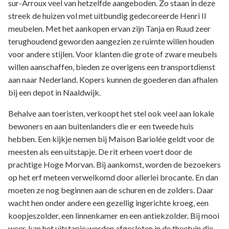
sur-Arroux veel van hetzelfde aangeboden. Zo staan in deze
streek de huizen vol met uitbundig gedecoreerde Henri II
meubelen. Met het aankopen ervan zijn Tanja en Ruud zeer
terughoudend geworden aangezien ze ruimte willen houden
voor andere stijlen. Voor klanten die grote of zware meubels
willen aanschaffen, bieden ze overigens een transportdienst
aan naar Nederland. Kopers kunnen de goederen dan afhalen
bij een depot in Naaldwijk.
Behalve aan toeristen, verkoopt het stel ook veel aan lokale
bewoners en aan buitenlanders die er een tweede huis
hebben. Een kijkje nemen bij Maison Bariolée geldt voor de
meesten als een uitstapje. De rit erheen voert door de
prachtige Hoge Morvan. Bij aankomst, worden de bezoekers
op het erf meteen verwelkomd door allerlei brocante. En dan
moeten ze nog beginnen aan de schuren en de zolders. Daar
wacht hen onder andere een gezellig ingerichte kroeg, een
koopjeszolder, een linnenkamer en een antiekzolder. Bij mooi
weer, kan het uitstapje worden afgesloten in de theetuin die