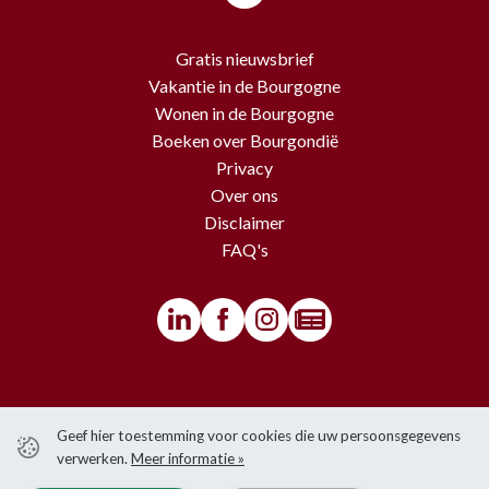
Gratis nieuwsbrief
Vakantie in de Bourgogne
Wonen in de Bourgogne
Boeken over Bourgondië
Privacy
Over ons
Disclaimer
FAQ's
© BourgondiëToerist - Voor alle teksten en beelden van deze website
Geef hier toestemming voor cookies die uw persoonsgegevens
gelden copyrights.
verwerken.
Meer informatie »
Het is niet toegestaan om iets over te nemen van de website zonder