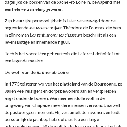
dagelijks de bossen van de Saône-et-Loire in, bewapend met
een hele verzameling geweren.
Zijn kleurrijke persoonlijkheid is later vereeuwigd door de
negentiende-eeuwse schrijver Théodore de Foudras, die hem
in zijn roman
Les gentilshommes chasseurs
beschrijft als een
levenslustige en innemende figuur.
Toch is het vooral één gebeurtenis die Laforest definitief tot
een legende maakte.
De wolf van de Saône-et-Loire
In 1773 teisteren wolven het platteland van de Bourgogne, ze
vallen vee, reizigers en dorpsbewoners aan en verspreiden
angst onder de boeren. Wanneer een dolle wolf in de
omgeving van Chapaize meerdere mensen verwondt, aarzelt
de pastoor geen moment. Hij verzamelt de inwoners en leidt
persoonlijk de jacht op het roofdier. Na een lange
achtervolging weet hij de wolf te doden en wordt op slag held