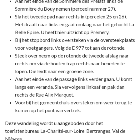
Aan het einde van de Sommière des Prélats links de
Sommière du Bouy nemen (perceel nummer 27).
Sla het tweede pad naar rechts in (percelen 25 en 26).
Het draait naar links en gaat omlaag naar het gehucht La
Belle Epine. U heeft hier uitzicht op Prémery.
Bij het stopbord links oversteken via de oversteekplaats
voor voetgangers. Volg de D977 tot aan de rotonde.
Steek over neem op de rotonde de tweede afslag naar
rechts om via de houten trap rechts naar beneden te
lopen. Die leidt naar een groene zone.
Aan het einde van de passage links verder gaan. U komt
langs een veranda. Sla vervolgens linksaf en pak dan
rechts de Rue Alix Marquet.
Voorbij het gemeentehuis oversteken om weer terug te
komen op het punt van vertrek.
Deze wandeling wordt u aangeboden door het
toeristenbureau La-Charité-sur-Loire, Bertranges, Val de
Nièvres.