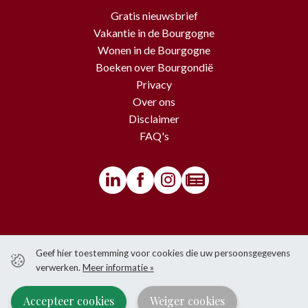
Gratis nieuwsbrief
Vakantie in de Bourgogne
Wonen in de Bourgogne
Boeken over Bourgondië
Privacy
Over ons
Disclaimer
FAQ's
© BourgondiëToerist - Voor alle teksten en beelden van deze website
Geef hier toestemming voor cookies die uw persoonsgegevens
gelden copyrights.
verwerken.
Meer informatie »
Het is niet toegestaan om iets over te nemen van de website zonder
voorafgaande schriftelijke toestemming van BourgondiëToerist.
Accepteer cookies
Weiger cookies