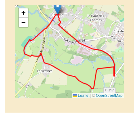
+
−
Leaflet
|
©
OpenStreetMap