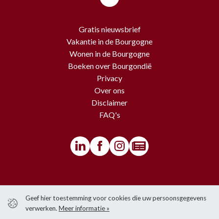
Gratis nieuwsbrief
Vakantie in de Bourgogne
Wonen in de Bourgogne
Boeken over Bourgondië
Privacy
Over ons
Disclaimer
FAQ's
© BourgondiëToerist - Voor alle teksten en beelden van deze website
Geef hier toestemming voor cookies die uw persoonsgegevens
gelden copyrights.
verwerken.
Meer informatie »
Het is niet toegestaan om iets over te nemen van de website zonder