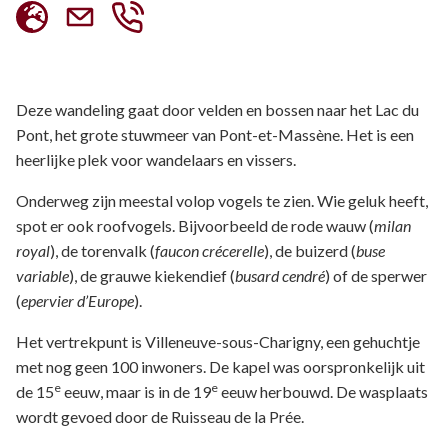
Deze wandeling gaat door velden en bossen naar het Lac du
Pont, het grote stuwmeer van Pont-et-Massène. Het is een
heerlijke plek voor wandelaars en vissers.
Onderweg zijn meestal volop vogels te zien. Wie geluk heeft,
spot er ook roofvogels. Bijvoorbeeld de rode wauw (
milan
royal
), de torenvalk (
faucon crécerelle
), de buizerd (
buse
variable
), de grauwe kiekendief (
busard cendré
) of de sperwer
(
epervier d’Europe
).
Het vertrekpunt is Villeneuve-sous-Charigny, een gehuchtje
met nog geen 100 inwoners. De kapel was oorspronkelijk uit
e
e
de 15
eeuw, maar is in de 19
eeuw herbouwd. De wasplaats
wordt gevoed door de Ruisseau de la Prée.