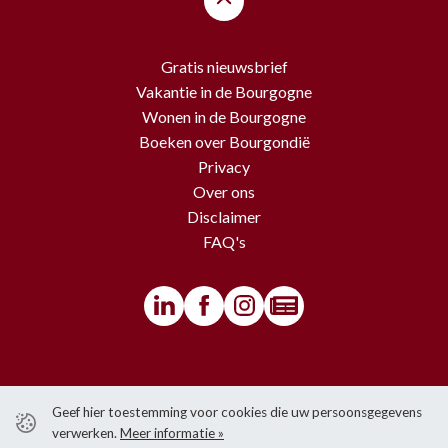
Gratis nieuwsbrief
Vakantie in de Bourgogne
Wonen in de Bourgogne
Boeken over Bourgondië
Privacy
Over ons
Disclaimer
FAQ's
© BourgondiëToerist - Voor alle teksten en beelden van deze website
Geef hier toestemming voor cookies die uw persoonsgegevens
gelden copyrights.
verwerken.
Meer informatie »
Het is niet toegestaan om iets over te nemen van de website zonder