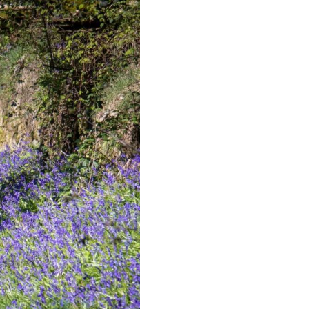
etsporen volgen
n)
ndelen
n resten
wemmen
 dierentuinen
piritueel erfgoed
ken
)