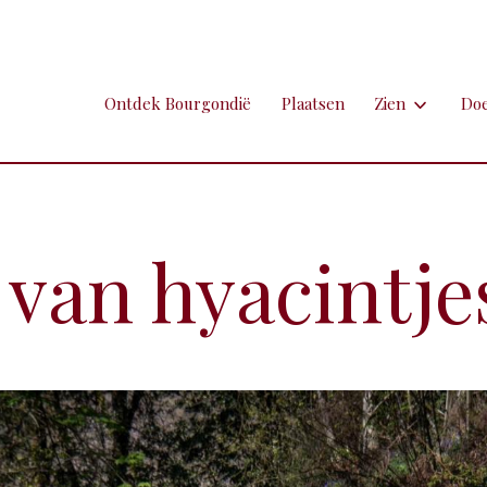
Ontdek Bourgondië
Plaatsen
Zien
Do
Zien
Do
Ambachten en 
Fi
Brocante
Go
van hyacintje
Grotten
Kl
Hospitaals en
Ne
Kastelen en 
Sp
Kunst
To
Markten
Ui