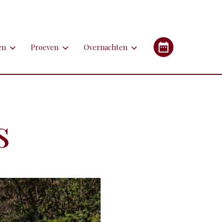
en
Proeven
Overnachten
en
Proeven
Overnachten
Industrieel Erfgoed
etsen
Bieren
Campings/glampings
lfen
Kazen
Chambres d'hôtes (B&B's)
s
immen
Lekkernijen
Hotels
 apotheken
derlandstalige rondleiding of excursie
Restaurants
Gîtes (vakantiehuizen)
gebouwen
oorfiets of (weg)treintje nemen
Streekgerechten
eren met de auto
Streekproducten
tstapjes met dieren
Wijnen