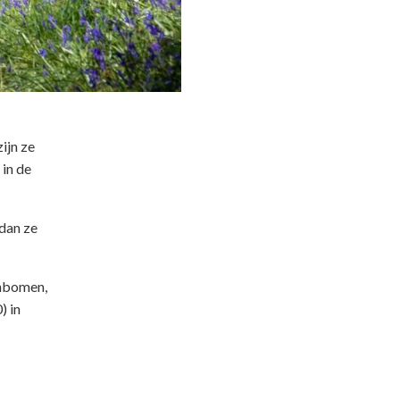
ijn ze
 in de
 dan ze
enbomen,
) in