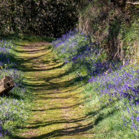
Musea
Vo
Natuur(parke
Wa
Opgravingen e
Z
Pretparken en
Religieus en s
Tuinen en Par
Water(werken