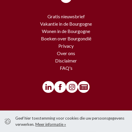
Gratis nieuwsbrief
Vakantie in de Bourgogne
Wonen in de Bourgogne
Boeken over Bourgondië
Privacy
Over ons
Disclaimer
FAQ's
© BourgondiëToerist - Voor alle teksten en beelden van deze website
Geef hier toestemming voor cookies die uw persoonsgegevens
gelden copyrights.
verwerken.
Meer informatie »
Het is niet toegestaan om iets over te nemen van de website zonder