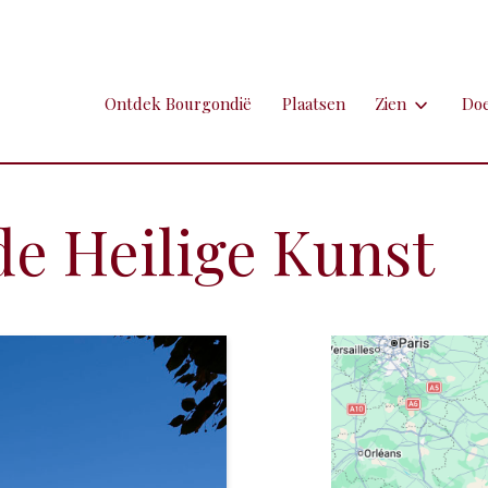
Ontdek Bourgondië
Plaatsen
Zien
Do
Zien
Do
Ambachten en 
Fi
e Heilige Kunst
Brocante
Go
Grotten
Kl
Hospitaals en
Ne
Kastelen en 
Sp
Kunst
To
Markten
Ui