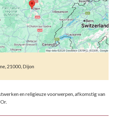
etsporen volgen
n)
ndelen
n resten
wemmen
 dierentuinen
piritueel erfgoed
ne, 21000, Dijon
ken
)
stwerken en religieuze voorwerpen, afkomstig van
'Or.