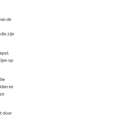
van de
die zijn
epel.
ijen op
die
lden en
uze
et door