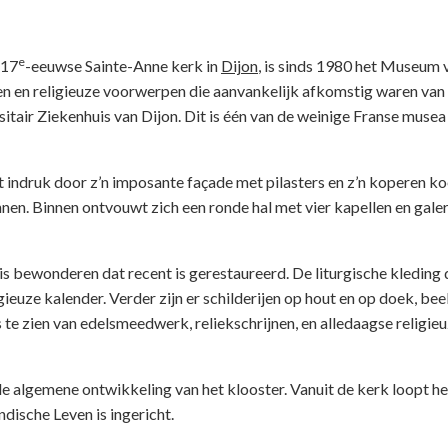
e
 17
-eeuwse Sainte-Anne kerk in
Dijon
, is sinds 1980 het Museum 
n en religieuze voorwerpen die aanvankelijk afkomstig waren van
itair Ziekenhuis van Dijon. Dit is één van de weinige Franse musea 
 indruk door z’n imposante façade met pilasters en z’n koperen ko
n. Binnen ontvouwt zich een ronde hal met vier kapellen en galer
s bewonderen dat recent is gerestaureerd. De liturgische kleding 
gieuze kalender. Verder zijn er schilderijen op hout en op doek, bee
 te zien van edelsmeedwerk, reliekschrijnen, en alledaagse religie
 de algemene ontwikkeling van het klooster. Vanuit de kerk loopt h
ische Leven is ingericht.