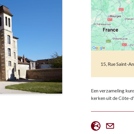
Musea
Vo
Natuur(parke
Wa
Opgravingen e
Z
Pretparken en
Religieus en s
15, Rue Saint-An
Tuinen en Par
Water(werken
Een verzameling kun
kerken uit de Côte-d