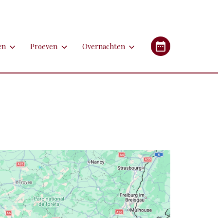
en
Proeven
Overnachten
en
Proeven
Overnachten
Industrieel Erfgoed
etsen
Bieren
Campings/glampings
lfen
Kazen
Chambres d'hôtes (B&B's)
immen
Lekkernijen
Hotels
 apotheken
derlandstalige rondleiding of excursie
Restaurants
Gîtes (vakantiehuizen)
gebouwen
oorfiets of (weg)treintje nemen
Streekgerechten
eren met de auto
Streekproducten
tstapjes met dieren
Wijnen