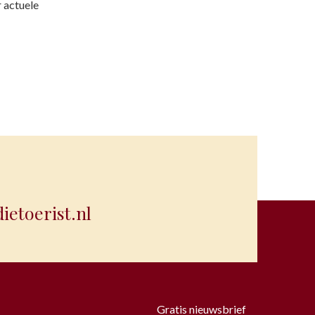
 actuele
etoerist.nl
Gratis nieuwsbrief