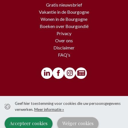
Gratis nieuwsbrief
Vakantie in de Bourgogne
Wonen in de Bourgogne
Boeken over Bourgondië
Privacy
Over ons
Disclaimer
FAQ's
© BourgondiëToerist - Voor alle teksten en beelden van deze website
Geef hier toestemming voor cookies die uw persoonsgegevens
gelden copyrights.
verwerken.
Meer informatie »
Het is niet toegestaan om iets over te nemen van de website zonder
voorafgaande schriftelijke toestemming van BourgondiëToerist.
Accepteer cookies
Weiger cookies