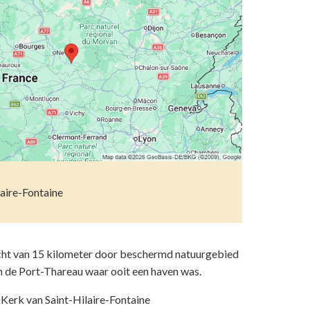
etsporen volgen
n)
ndelen
n resten
wemmen
 dierentuinen
piritueel erfgoed
ken
aire-Fontaine
)
ht van 15 kilometer door beschermd natuurgebied
an de Port-Thareau waar ooit een haven was.
Kerk van Saint-Hilaire-Fontaine