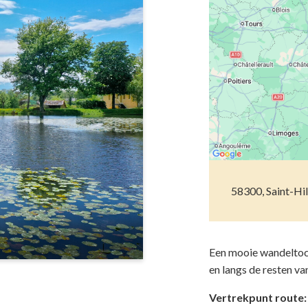
Musea
Vo
Natuur(parke
Wa
Opgravingen e
Z
Pretparken en
Religieus en s
Tuinen en Par
58300, Saint-Hil
Water(werken
Een mooie wandeltoc
en langs de resten v
Vertrekpunt route: