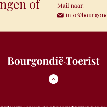
ngen of
Mail naar:
info@bourgondi
gondiëToerist - Voor alle teksten en beelden van deze website gelden copy