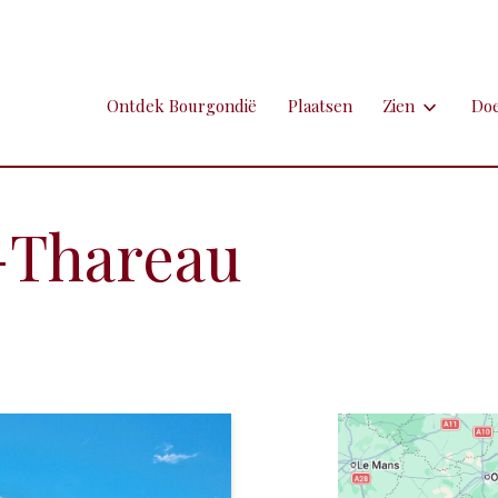
Ontdek Bourgondië
Plaatsen
Zien
Do
Zien
Do
Ambachten en 
Fi
t-Thareau
Brocante
Go
Grotten
Kl
Hospitaals en
Ne
Kastelen en 
Sp
Kunst
To
Markten
Ui