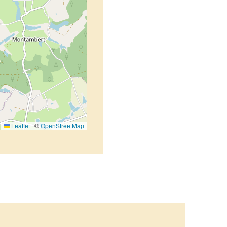
Leaflet
|
©
OpenStreetMap