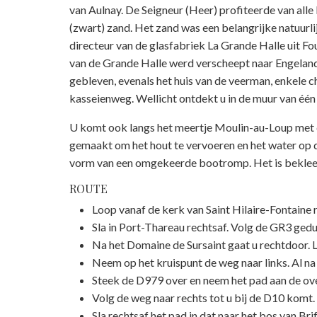
van Aulnay. De Seigneur (Heer) profiteerde van alle
(zwart) zand. Het zand was een belangrijke natuurlij
directeur van de glasfabriek La Grande Halle uit F
van de Grande Halle werd verscheept naar Engeland
gebleven, evenals het huis van de veerman, enkele 
kasseienweg. Wellicht ontdekt u in de muur van éé
U komt ook langs het meertje Moulin-au-Loup met d
gemaakt om het hout te vervoeren en het water op d
vorm van een omgekeerde bootromp. Het is bekleed
ROUTE
Loop vanaf de kerk van Saint Hilaire-Fontaine r
Sla in Port-Thareau rechtsaf. Volg de GR3 ged
Na het Domaine de Sursaint gaat u rechtdoor. 
Neem op het kruispunt de weg naar links. Al na
Steek de D979 over en neem het pad aan de overk
Volg de weg naar rechts tot u bij de D10 komt. 
Sla rechtsaf het pad in dat naar het bos van Bri