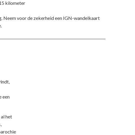
15 kilometer
. Neem voor de zekerheid een IGN-wandelkaart
.
indt,
e een
al het
,
parochie