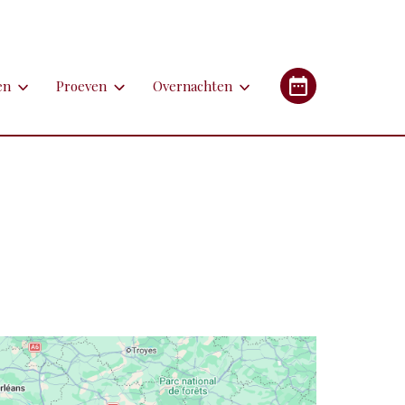
en
Proeven
Overnachten
en
Proeven
Overnachten
Industrieel Erfgoed
etsen
Bieren
Campings/glampings
lfen
Kazen
Chambres d'hôtes (B&B's)
immen
Lekkernijen
Hotels
 apotheken
derlandstalige rondleiding of excursie
Restaurants
Gîtes (vakantiehuizen)
gebouwen
oorfiets of (weg)treintje nemen
Streekgerechten
eren met de auto
Streekproducten
tstapjes met dieren
Wijnen