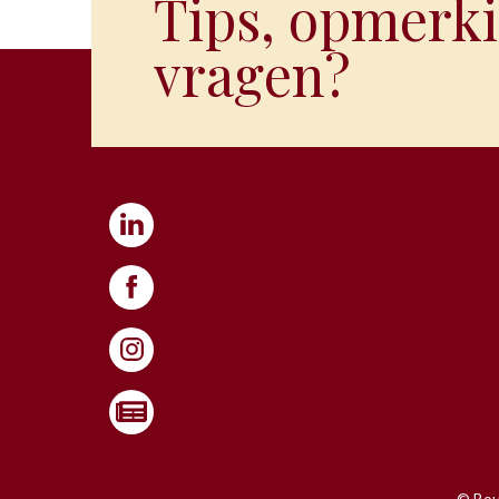
Tips, opmerki
vragen?
© Bour