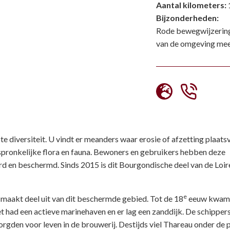
Aantal kilometers:
Bijzonderheden:
Rode bewegwijzering
van de omgeving mee
e diversiteit. U vindt er meanders waar erosie of afzetting plaatsv
rspronkelijke flora en fauna. Bewoners en gebruikers hebben deze
d en beschermd. Sinds 2015 is dit Bourgondische deel van de Loir
e
 maakt deel uit van dit beschermde gebied. Tot de 18
eeuw kwam 
t had een actieve marinehaven en er lag een zanddijk. De schippers
rgden voor leven in de brouwerij. Destijds viel Thareau onder de 