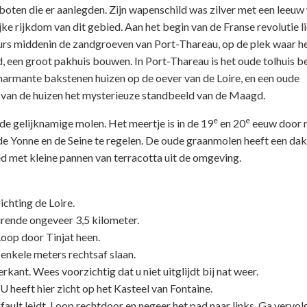
 boten die er aanlegden. Zijn wapenschild was zilver met een leeuw
ke rijkdom van dit gebied. Aan het begin van de Franse revolutie li
ours middenin de zandgroeven van Port-Thareau, op de plek waar he
, een groot pakhuis bouwen. In Port-Thareau is het oude tolhuis 
charmante bakstenen huizen op de oever van de Loire, en een oude
n van de huizen het mysterieuze standbeeld van de Maagd.
e
e
e gelijknamige molen. Het meertje is in de 19
en 20
eeuw door 
e Yonne en de Seine te regelen. De oude graanmolen heeft een dak
 met kleine pannen van terracotta uit de omgeving.
ichting de Loire.
urende ongeveer 3,5 kilometer.
Loop door Tinjat heen.
 enkele meters rechtsaf slaan.
ant. Wees voorzichtig dat u niet uitglijdt bij nat weer.
U heeft hier zicht op het Kasteel van Fontaine.
ffault leidt. Loop rechtdoor en negeer het pad naar links. Ga vervo