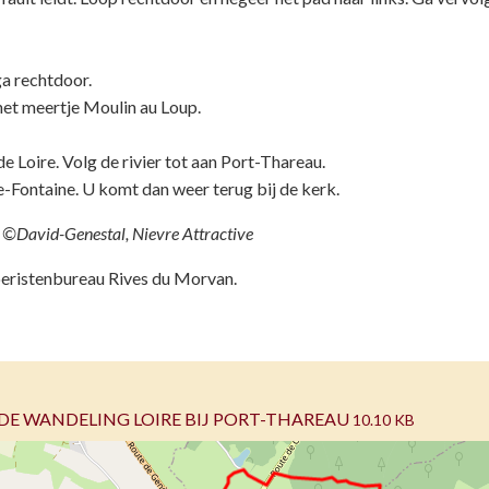
ga rechtdoor.
 het meertje Moulin au Loup.
e Loire. Volg de rivier tot aan Port-Thareau.
e-Fontaine. U komt dan weer terug bij de kerk.
e ©David-Genestal, Nievre Attractive
eristenbureau Rives du Morvan.
E WANDELING LOIRE BIJ PORT-THAREAU
10.10 KB