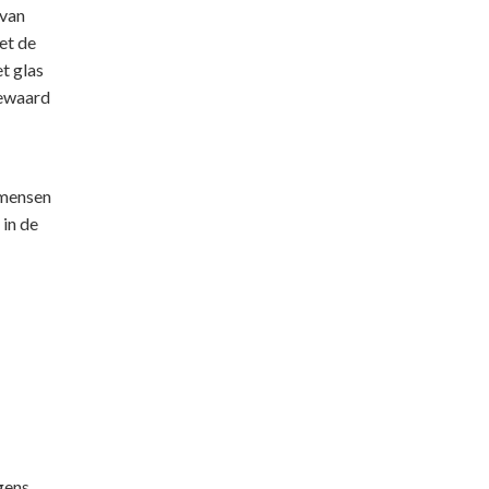
 van
et de
t glas
bewaard
mensen
 in de
lgens