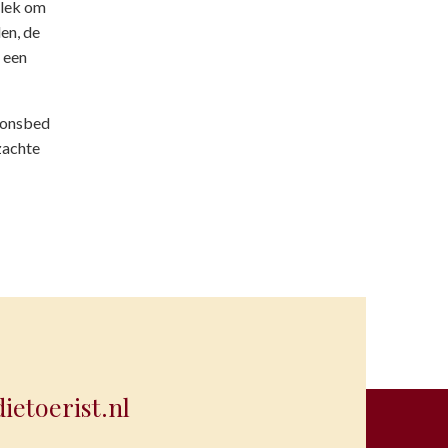
plek om
en, de
 een
soonsbed
zachte
etoerist.nl