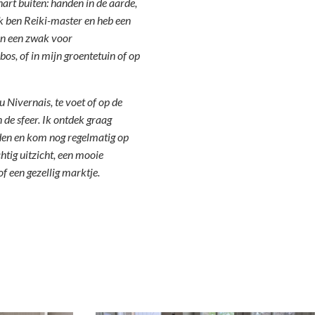
hart buiten: handen in de aarde,
k ben Reiki-master en heb een
en een zwak voor
 bos, of in mijn groentetuin of op
u Nivernais, te voet of op de
n de sfeer.
Ik ontdek graag
aden en kom nog regelmatig op
tig uitzicht, een mooie
f een gezellig marktje.