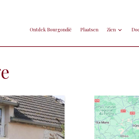
Ontdek Bourgondië
Plaatsen
Zien
Do
Zien
Do
Ambachten en 
Fi
ge
Brocante
Go
Grotten
Kl
Hospitaals en
Ne
Kastelen en 
Sp
Kunst
To
Markten
Ui