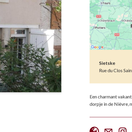
Musea
Vo
Natuur(parke
Wa
Opgravingen e
Z
Pretparken en
Religieus en s
Sietske
Rue du Clos Sai
Tuinen en Par
Water(werken
Een charmant vakantie
dorpje in de Nièvre, 