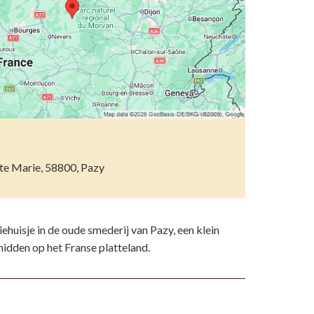
etsporen volgen
n)
ndelen
n resten
wemmen
 dierentuinen
piritueel erfgoed
nte Marie, 58800, Pazy
ken
)
huisje in de oude smederij van Pazy, een klein
midden op het Franse platteland.