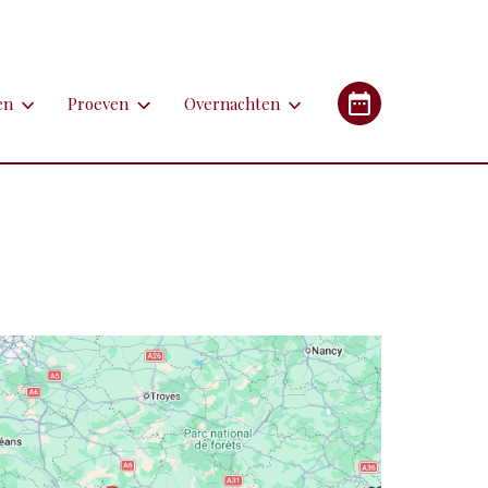
en
Proeven
Overnachten
en
Proeven
Overnachten
Industrieel Erfgoed
etsen
Bieren
Campings/glampings
lfen
Kazen
Chambres d'hôtes (B&B's)
immen
Lekkernijen
Hotels
 apotheken
derlandstalige rondleiding of excursie
Restaurants
Gîtes (vakantiehuizen)
gebouwen
oorfiets of (weg)treintje nemen
Streekgerechten
eren met de auto
Streekproducten
tstapjes met dieren
Wijnen