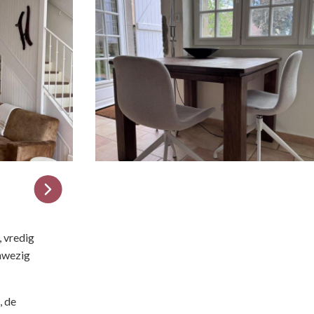
, vredig
anwezig
, de