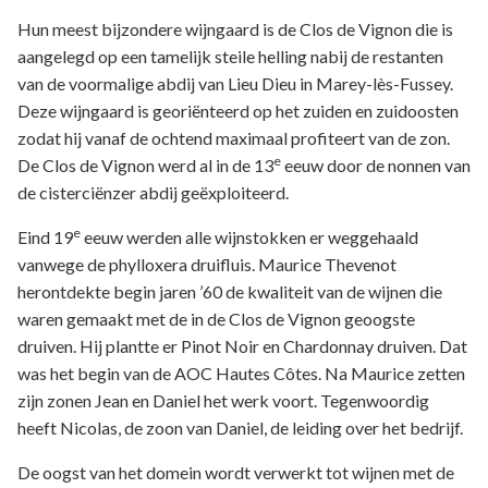
Hun meest bijzondere wijngaard is de Clos de Vignon die is
aangelegd op een tamelijk steile helling nabij de restanten
van de voormalige abdij van Lieu Dieu in Marey-lès-Fussey.
Deze wijngaard is georiënteerd op het zuiden en zuidoosten
zodat hij vanaf de ochtend maximaal profiteert van de zon.
e
De Clos de Vignon werd al in de 13
eeuw door de nonnen van
de cisterciënzer abdij geëxploiteerd.
e
Eind 19
eeuw werden alle wijnstokken er weggehaald
vanwege de phylloxera druifluis. Maurice Thevenot
herontdekte begin jaren ’60 de kwaliteit van de wijnen die
waren gemaakt met de in de Clos de Vignon geoogste
druiven. Hij plantte er Pinot Noir en Chardonnay druiven. Dat
was het begin van de AOC Hautes Côtes. Na Maurice zetten
zijn zonen Jean en Daniel het werk voort. Tegenwoordig
heeft Nicolas, de zoon van Daniel, de leiding over het bedrijf.
De oogst van het domein wordt verwerkt tot wijnen met de