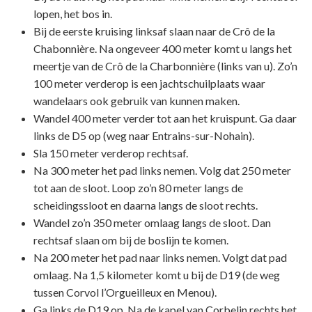
lopen, het bos in.
Bij de eerste kruising linksaf slaan naar de Crô de la
Chabonnière. Na ongeveer 400 meter komt u langs het
meertje van de Crô de la Charbonnière (links van u). Zo’n
100 meter verderop is een jachtschuilplaats waar
wandelaars ook gebruik van kunnen maken.
Wandel 400 meter verder tot aan het kruispunt. Ga daar
links de D5 op (weg naar Entrains-sur-Nohain).
Sla 150 meter verderop rechtsaf.
Na 300 meter het pad links nemen. Volg dat 250 meter
tot aan de sloot. Loop zo’n 80 meter langs de
scheidingssloot en daarna langs de sloot rechts.
Wandel zo’n 350 meter omlaag langs de sloot. Dan
rechtsaf slaan om bij de boslijn te komen.
Na 200 meter het pad naar links nemen. Volgt dat pad
omlaag. Na 1,5 kilometer komt u bij de D19 (de weg
tussen Corvol l’Orgueilleux en Menou).
Ga links de D19 op. Na de kapel van Corbelin rechts het