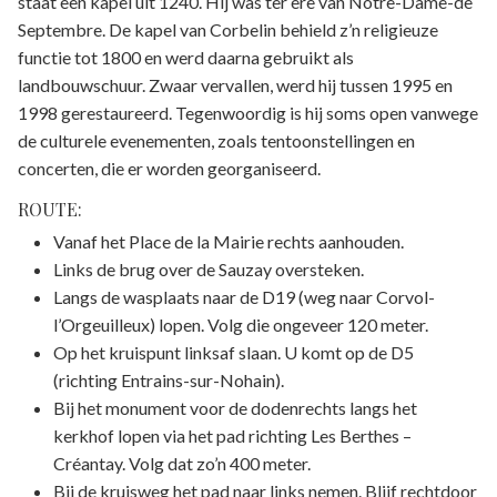
staat een kapel uit 1240. Hij was ter ere van Notre-Dame-de
Septembre. De kapel van Corbelin behield z’n religieuze
functie tot 1800 en werd daarna gebruikt als
landbouwschuur. Zwaar vervallen, werd hij tussen 1995 en
1998 gerestaureerd. Tegenwoordig is hij soms open vanwege
de culturele evenementen, zoals tentoonstellingen en
concerten, die er worden georganiseerd.
ROUTE:
Vanaf het Place de la Mairie rechts aanhouden.
Links de brug over de Sauzay oversteken.
Langs de wasplaats naar de D19 (weg naar Corvol-
l’Orgeuilleux) lopen. Volg die ongeveer 120 meter.
Op het kruispunt linksaf slaan. U komt op de D5
(richting Entrains-sur-Nohain).
Bij het monument voor de dodenrechts langs het
kerkhof lopen via het pad richting Les Berthes –
Créantay. Volg dat zo’n 400 meter.
Bij de kruisweg het pad naar links nemen. Blijf rechtdoor