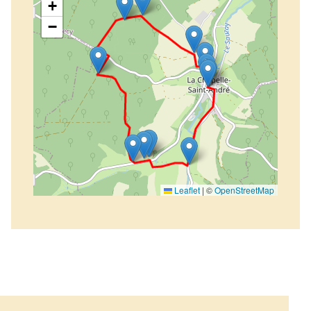
+
−
Leaflet
|
©
OpenStreetMap