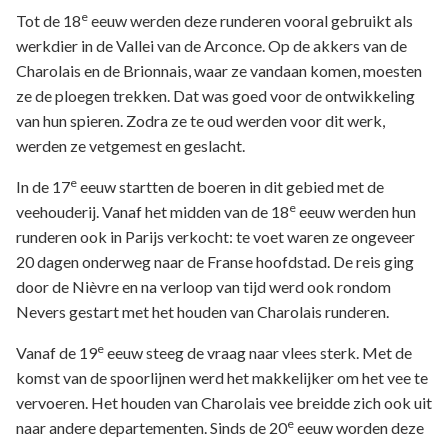
e
Tot de 18
eeuw werden deze runderen vooral gebruikt als
werkdier in de Vallei van de Arconce. Op de akkers van de
Charolais en de Brionnais, waar ze vandaan komen, moesten
ze de ploegen trekken. Dat was goed voor de ontwikkeling
van hun spieren. Zodra ze te oud werden voor dit werk,
werden ze vetgemest en geslacht.
e
In de 17
eeuw startten de boeren in dit gebied met de
e
veehouderij. Vanaf het midden van de 18
eeuw werden hun
runderen ook in Parijs verkocht: te voet waren ze ongeveer
20 dagen onderweg naar de Franse hoofdstad. De reis ging
door de Nièvre en na verloop van tijd werd ook rondom
Nevers gestart met het houden van Charolais runderen.
e
Vanaf de 19
eeuw steeg de vraag naar vlees sterk. Met de
komst van de spoorlijnen werd het makkelijker om het vee te
vervoeren. Het houden van Charolais vee breidde zich ook uit
e
naar andere departementen. Sinds de 20
eeuw worden deze