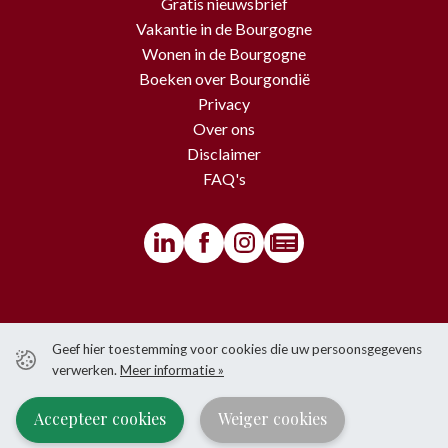
Gratis nieuwsbrief
Vakantie in de Bourgogne
Wonen in de Bourgogne
Boeken over Bourgondië
Privacy
Over ons
Disclaimer
FAQ's
© BourgondiëToerist - Voor alle teksten en beelden van deze website
Geef hier toestemming voor cookies die uw persoonsgegevens
gelden copyrights.
verwerken.
Meer informatie »
Het is niet toegestaan om iets over te nemen van de website zonder
voorafgaande schriftelijke toestemming van BourgondiëToerist.
Accepteer cookies
Weiger cookies