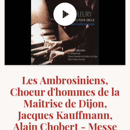
Les Ambrosiniens,
Choeur d'hommes de la
Maitrise de Dijon,
Jacques Kauffmann,
Alain Chobert - Messe