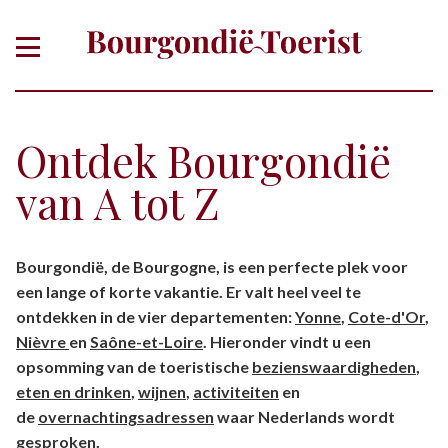
Ontdek Bourgondië
van A tot Z
Of zoek gericht op thema, plaats,
Bourgondië, de Bourgogne, is een perfecte plek voor
departement
een lange of korte vakantie. Er valt heel veel te
ontdekken in de vier departementen:
Yonne
,
Cote-d'Or
,
Nièvre
en
Saône-et-Loire
. Hieronder vindt u een
opsomming van de toeristische
bezienswaardigheden
,
eten en drinken
,
wijnen
,
activiteiten
en
de
overnachtingsadressen
waar Nederlands wordt
gesproken.